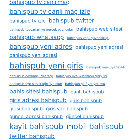
bahispub tv canli maç
bahispub tv canli maç izle
bahispub twitter
bahispub tv izle
bahispub web sitesi
bahispub tüccarları ve gerçek oyuncular
bahispub whatsapp
bahispub yapı güvenilirliği
bahispub yeni adres
bahispub yeni adresi
bahispub yeni adresi
bahispub yeni giris
bahispub yeni üye teklifi
bahispub çevrimiçi desteği
bahispub üyelik bonusu giriş url
bahispub üye olmak i̇çin üye olun
bahispub şikâyet yorumu
bahis sitesi bahispub
canli bahispub
giris adresi bahispub
giris bahispub
girisi bahispub
giris yap bahispub
güncel adresi bahispub
güncel bahispub
kayit bahispub
mobil bahispub
twitter bahispub