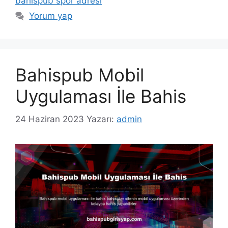
bahispub spor adresi
Yorum yap
Bahispub Mobil
Uygulaması İle Bahis
24 Haziran 2023
Yazarı:
admin