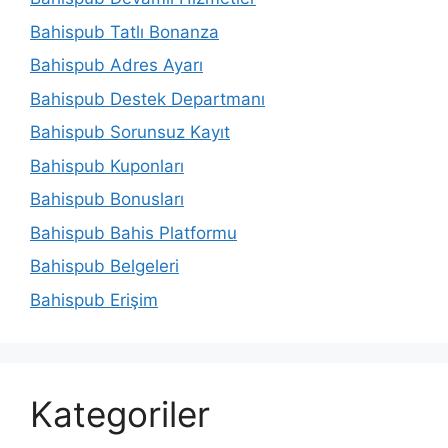
Bahispub Tatlı Bonanza
Bahispub Adres Ayarı
Bahispub Destek Departmanı
Bahispub Sorunsuz Kayıt
Bahispub Kuponları
Bahispub Bonusları
Bahispub Bahis Platformu
Bahispub Belgeleri
Bahispub Erişim
Kategoriler