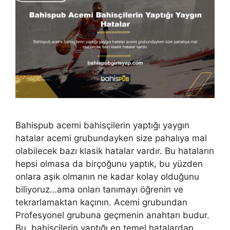
Bahispub acemi bahisçilerin yaptığı yaygın
hatalar acemi grubundayken size pahalıya mal
olabilecek bazı klasik hatalar vardır. Bu hataların
hepsi olmasa da birçoğunu yaptık, bu yüzden
onlara aşık olmanın ne kadar kolay olduğunu
biliyoruz…ama onları tanımayı öğrenin ve
tekrarlamaktan kaçının. Acemi grubundan
Profesyonel grubuna geçmenin anahtarı budur.
Bu, bahisçilerin yaptığı en temel hatalardan