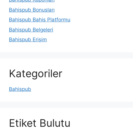
Bahispub Bonusları
Bahispub Bahis Platformu
Bahispub Belgeleri
Bahispub Erişim
Kategoriler
Bahispub
Etiket Bulutu