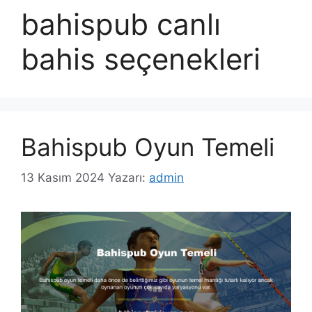
bahispub canlı
bahis seçenekleri
Bahispub Oyun Temeli
13 Kasım 2024
Yazarı:
admin