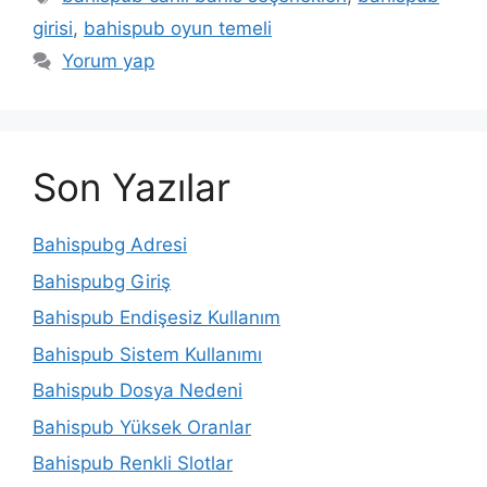
girisi
,
bahispub oyun temeli
Yorum yap
Son Yazılar
Bahispubg Adresi
Bahispubg Giriş
Bahispub Endişesiz Kullanım
Bahispub Sistem Kullanımı
Bahispub Dosya Nedeni
Bahispub Yüksek Oranlar
Bahispub Renkli Slotlar