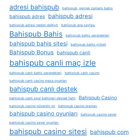
adresi bahispub
bahispub, gerçek zamanlı bahis
bahispub adresi
bahispub adres
bahispub adresi neden değişti
bahispub ana sayfası
Bahispub Bahis
bahispub bahis seçenekleri
bahispub bahis sitesi
bahispub bahis şirketi
Bahispub Bonus
bahispub canli
bahispub canli maç izle
bahispub canlı bahis seçenekleri
bahispub canlı casino
bahispub canlı casino masa oyunları
bahispub canlı destek
Bahispub Casino
bahispub canlı spor bahisleri destek hattı
bahispub casino güvenilir mi
bahispub casino oranları
bahispub casino oyunları
bahispub casino sever
bahispub casino sever oyunları
bahispub casino sitesi
bahispub com