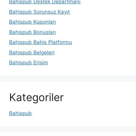
Bahispub Destek Departmanı
Bahispub Sorunsuz Kayıt
Bahispub Kuponları
Bahispub Bonusları
Bahispub Bahis Platformu
Bahispub Belgeleri
Bahispub Erişim
Kategoriler
Bahispub