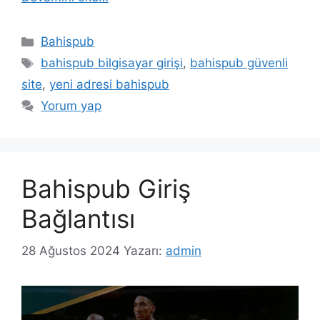
Kategoriler
Bahispub
Etiketler
bahispub bilgisayar girişi
,
bahispub güvenli
site
,
yeni adresi bahispub
Yorum yap
Bahispub Giriş
Bağlantısı
28 Ağustos 2024
Yazarı:
admin