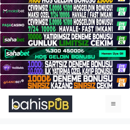
İçeriğe
atla
Menü