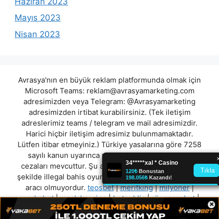
Haziran 2023
Mayıs 2023
Nisan 2023
Avrasya'nın en büyük reklam platformunda olmak için
Microsoft Teams:
reklam@avrasyamarketing.com
adresimizden veya Telegram: @Avrasyamarketing
adresimizden irtibat kurabilirsiniz. (Tek iletişim
adreslerimiz teams / telegram ve mail adresimizdir.
Harici hiçbir iletişim adresimiz bulunmamaktadır.
Lütfen itibar etmeyiniz.) Türkiye yasalarına göre 7258
sayılı kanun uyarınca yasa dışı bahis oynamanın
cezaları mevcuttur. Şu an bulunduğunuz site hiç bir
şekilde illegal bahis oyunları oynatmıyor ve oynamaya
aracı olmuyordur.
teosbet
|
meritking
|
milyoner
|
maskebet
|
maslakcasino
|
betpublic
|
rönesansbet
|
×
betlesene