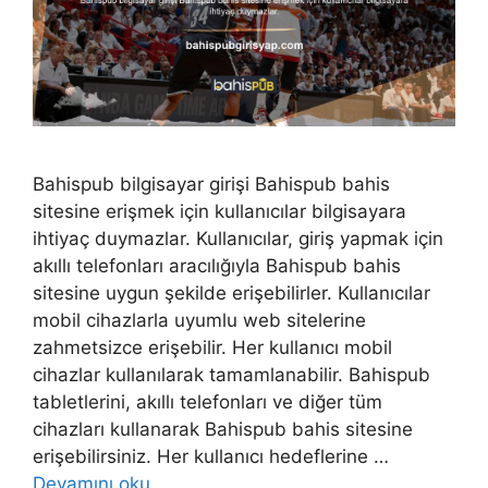
Bahispub bilgisayar girişi Bahispub bahis
sitesine erişmek için kullanıcılar bilgisayara
ihtiyaç duymazlar. Kullanıcılar, giriş yapmak için
akıllı telefonları aracılığıyla Bahispub bahis
sitesine uygun şekilde erişebilirler. Kullanıcılar
mobil cihazlarla uyumlu web sitelerine
zahmetsizce erişebilir. Her kullanıcı mobil
cihazlar kullanılarak tamamlanabilir. Bahispub
tabletlerini, akıllı telefonları ve diğer tüm
cihazları kullanarak Bahispub bahis sitesine
erişebilirsiniz. Her kullanıcı hedeflerine …
Devamını oku…