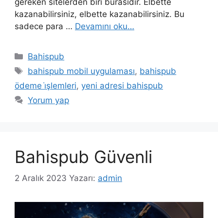
gereken sitelerden biri burasıdır. Elbette
kazanabilirsiniz, elbette kazanabilirsiniz. Bu
sadece para …
Devamını oku…
Kategoriler
Bahispub
Etiketler
bahispub mobil uygulaması
,
bahispub
ödeme i̇şlemleri
,
yeni adresi bahispub
Yorum yap
Bahispub Güvenli
2 Aralık 2023
Yazarı:
admin