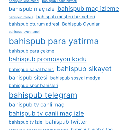
bahispub kısa mesaj
bahispub lisans hizmeti
bahispub maç izleme
bahispub maç izle
bahispub müşteri hizmetleri
bahispub mobile
bahispub oturum adresi
Bahispub Oyunlar
bahispub oyun temeli
bahispub para yatirma
bahispub para çekme
bahispub promosyon kodu
bahispub sikayet
bahispub sanal bahis
bahispub sitesi
bahispub sosyal medya
bahispub spor bahisleri
bahispub telegram
bahispub tv canli maç
bahispub tv canli maç izle
bahispub twitter
bahispub tv izle
bahispub web sitesi