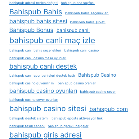
bahispub adresi neden değişti
bahispub ana sayfası
Bahispub Bahis
bahispub bahis seçenekleri
bahispub bahis sitesi
bahispub bahis şirketi
Bahispub Bonus
bahispub canli
bahispub canli maç izle
bahispub canlı bahis seçenekleri
bahispub canlı casino
bahispub canlı casino masa oyunları
bahispub canlı destek
Bahispub Casino
bahispub canlı spor bahisleri destek hattı
bahispub casino güvenilir mi
bahispub casino oranları
bahispub casino oyunları
bahispub casino sever
bahispub casino sever oyunları
bahispub casino sitesi
bahispub com
bahispub destek sistemi
bahispub eposta aktivasyon link
bahispub fesih sebebi
bahispub gerekli belgeler
bahispub giris adresi