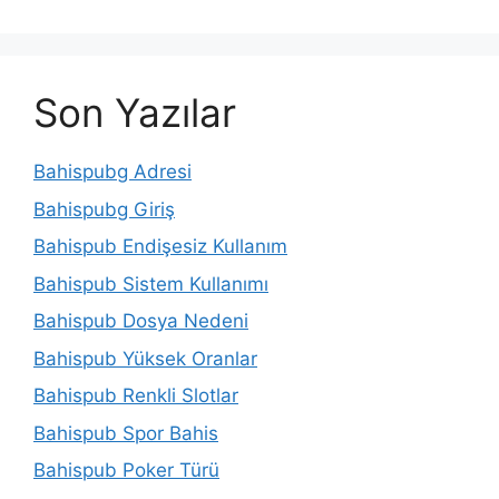
Son Yazılar
Bahispubg Adresi
Bahispubg Giriş
Bahispub Endişesiz Kullanım
Bahispub Sistem Kullanımı
Bahispub Dosya Nedeni
Bahispub Yüksek Oranlar
Bahispub Renkli Slotlar
Bahispub Spor Bahis
Bahispub Poker Türü