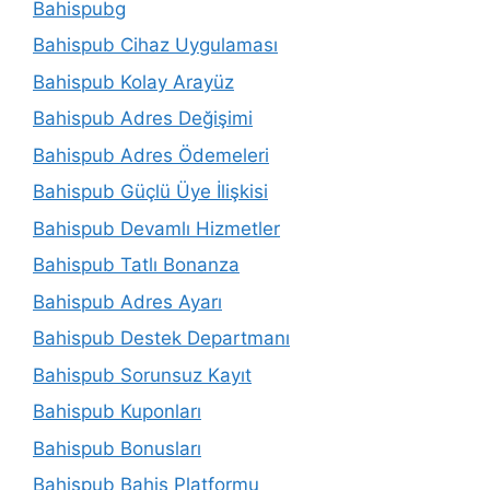
Bahispubg
Bahispub Cihaz Uygulaması
Bahispub Kolay Arayüz
Bahispub Adres Değişimi
Bahispub Adres Ödemeleri
Bahispub Güçlü Üye İlişkisi
Bahispub Devamlı Hizmetler
Bahispub Tatlı Bonanza
Bahispub Adres Ayarı
Bahispub Destek Departmanı
Bahispub Sorunsuz Kayıt
Bahispub Kuponları
Bahispub Bonusları
Bahispub Bahis Platformu