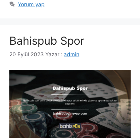
Yorum yap
Bahispub Spor
20 Eylül 2023
Yazarı:
admin