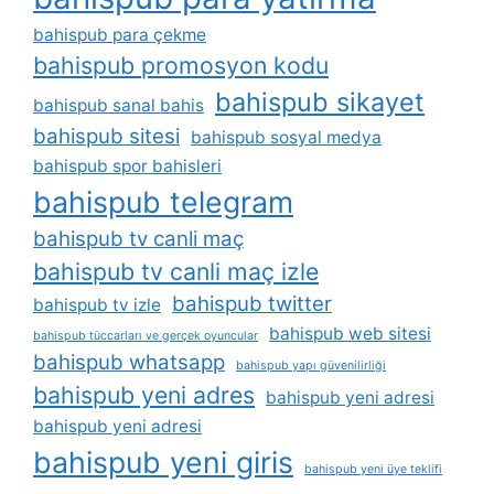
bahispub para çekme
bahispub promosyon kodu
bahispub sikayet
bahispub sanal bahis
bahispub sitesi
bahispub sosyal medya
bahispub spor bahisleri
bahispub telegram
bahispub tv canli maç
bahispub tv canli maç izle
bahispub twitter
bahispub tv izle
bahispub web sitesi
bahispub tüccarları ve gerçek oyuncular
bahispub whatsapp
bahispub yapı güvenilirliği
bahispub yeni adres
bahispub yeni adresi
bahispub yeni adresi
bahispub yeni giris
bahispub yeni üye teklifi