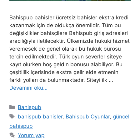
Bahispub bahisler ücretsiz bahisler ekstra kredi
kazanmak için de oldukça önemlidir. Tüm bu
değişiklikler bahisçilere Bahispub giriş adresleri
aracılığıyla iletilecektir. Ülkemizde hukuki hizmet
veremesek de genel olarak bu hukuk bürosu
tercih edilmektedir. Türk oyun severler siteye
kayıt olurken hoş geldin bonusu alabiliyor. Bu
çeşitlilik içerisinde ekstra gelir elde etmenin
farklı yolları da bulunmaktadır. Siteyi ilk …
Devamını oku…
Kategoriler
Bahispub
Etiketler
bahispub bahisler
,
Bahispub Oyunlar
,
güncel
bahispub
Yorum yap