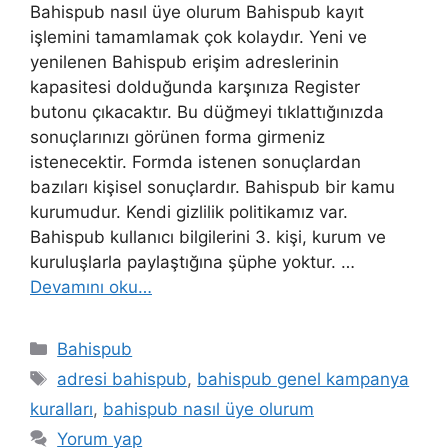
Bahispub nasıl üye olurum Bahispub kayıt
işlemini tamamlamak çok kolaydır. Yeni ve
yenilenen Bahispub erişim adreslerinin
kapasitesi dolduğunda karşınıza Register
butonu çıkacaktır. Bu düğmeyi tıklattığınızda
sonuçlarınızı görünen forma girmeniz
istenecektir. Formda istenen sonuçlardan
bazıları kişisel sonuçlardır. Bahispub bir kamu
kurumudur. Kendi gizlilik politikamız var.
Bahispub kullanıcı bilgilerini 3. kişi, kurum ve
kuruluşlarla paylaştığına şüphe yoktur. …
Devamını oku…
Kategoriler
Bahispub
Etiketler
adresi bahispub
,
bahispub genel kampanya
kuralları
,
bahispub nasıl üye olurum
Yorum yap