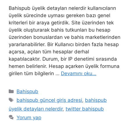
Bahispub üyelik detayları nelerdir kullanıcıların
üyelik sürecinde uyması gereken bazı genel
kriterleri bir araya getirdik. Site üzerinden tek
üyelik oluşturarak bahis tutkunları bu hesap
üzerinden bonuslardan ve bahis marketlerinden
yararlanabilirler. Bir Kullanıcı birden fazla hesap
açarsa, açılan tüm hesaplar derhal
kapatılacaktır. Durum, bir IP denetimi sırasında
hemen belirlenir. Hesap açarken üyelik formuna
girilen tüm bilgilerin …
Devamını oku…
Kategoriler
Bahispub
Etiketler
bahispub güncel giriş adresi
,
bahispub
üyelik detayları nelerdir
,
twitter bahispub
Yorum yap