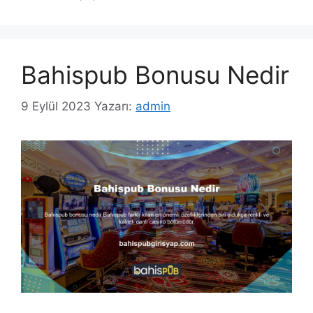
Bahispub Bonusu Nedir
9 Eylül 2023
Yazarı:
admin