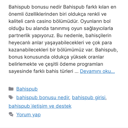
Bahispub bonusu nedir Bahispub farklı kılan en
önemli özelliklerinden biri oldukça renkli ve
kaliteli canlı casino bölümüdür. Oyunların bol
olduğu bu alanda tanınmış oyun sağlayıcılarla
partnerlik yapıyoruz. Bu nedenle, bahisçilerin
heyecanlı anlar yaşayabilecekleri ve çok para
kazanabilecekleri bir bölümümüz var. Bahispub,
bonus konusunda oldukça yüksek oranlar
belirlemekte ve çeşitli ödeme programları
sayesinde farklı bahis türleri …
Devamını oku…
Kategoriler
Bahispub
Etiketler
bahispub bonusu nedir
,
bahispub girisi
,
bahispub i̇letişim ve destek
Yorum yap