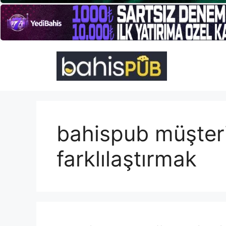
İçeriğe
atla
bahispub müşteri
farklılaştırmak