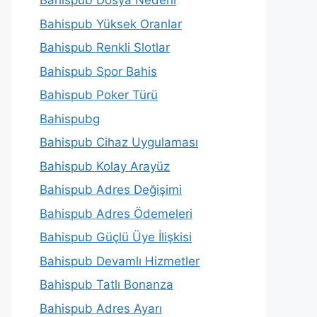
Bahispub Dosya Nedeni
Bahispub Yüksek Oranlar
Bahispub Renkli Slotlar
Bahispub Spor Bahis
Bahispub Poker Türü
Bahispubg
Bahispub Cihaz Uygulaması
Bahispub Kolay Arayüz
Bahispub Adres Değişimi
Bahispub Adres Ödemeleri
Bahispub Güçlü Üye İlişkisi
Bahispub Devamlı Hizmetler
Bahispub Tatlı Bonanza
Bahispub Adres Ayarı