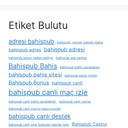
Etiket Bulutu
adresi bahispub
bahispub, gerçek zamanlı bahis
bahispub adresi
bahispub adres
bahispub adresi neden değişti
bahispub ana sayfası
Bahispub Bahis
bahispub bahis seçenekleri
bahispub bahis sitesi
bahispub bahis şirketi
Bahispub Bonus
bahispub canli
bahispub canli maç izle
bahispub canlı bahis seçenekleri
bahispub canlı casino
bahispub canlı casino masa oyunları
bahispub canlı destek
Bahispub Casino
bahispub canlı spor bahisleri destek hattı