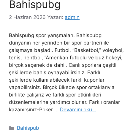
Bahispubg
2 Haziran 2026
Yazarı:
admin
Bahispubg spor yarışmaları. Bahispubg
dünyanın her yerinden bir spor partneri ile
çalışmaya başladı. Futbol, “Basketbol,” voleybol,
tenis, hentbol, “Amerikan futbolu ve buz hokeyi,
birçok seçenek de dahil. Canlı sporlara çeşitli
şekillerde bahis oynayabilirsiniz. Farklı
şekillerde kullanılabilecek farklı kuponlar
yapabilirsiniz. Birçok ülkede spor ortaklarıyla
birlikte çalışırız ve farklı spor etkinlikleri
düzenlemelerine yardımcı olurlar. Farklı oranlar
kazanırsınız-Poker …
Devamını oku…
Kategoriler
Bahispub