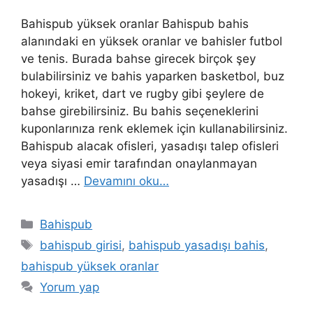
Bahispub yüksek oranlar Bahispub bahis
alanındaki en yüksek oranlar ve bahisler futbol
ve tenis. Burada bahse girecek birçok şey
bulabilirsiniz ve bahis yaparken basketbol, buz
hokeyi, kriket, dart ve rugby gibi şeylere de
bahse girebilirsiniz. Bu bahis seçeneklerini
kuponlarınıza renk eklemek için kullanabilirsiniz.
Bahispub alacak ofisleri, yasadışı talep ofisleri
veya siyasi emir tarafından onaylanmayan
yasadışı …
Devamını oku…
Kategoriler
Bahispub
Etiketler
bahispub girisi
,
bahispub yasadışı bahis
,
bahispub yüksek oranlar
Yorum yap