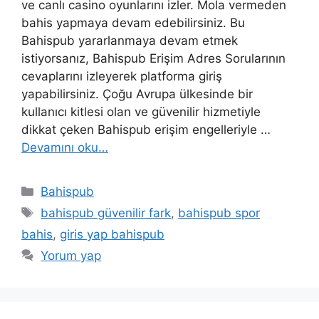
ve canlı casino oyunlarını izler. Mola vermeden
bahis yapmaya devam edebilirsiniz. Bu
Bahispub yararlanmaya devam etmek
istiyorsanız, Bahispub Erişim Adres Sorularının
cevaplarını izleyerek platforma giriş
yapabilirsiniz. Çoğu Avrupa ülkesinde bir
kullanıcı kitlesi olan ve güvenilir hizmetiyle
dikkat çeken Bahispub erişim engelleriyle …
Devamını oku…
Kategoriler
Bahispub
Etiketler
bahispub güvenilir fark
,
bahispub spor
bahis
,
giris yap bahispub
Yorum yap