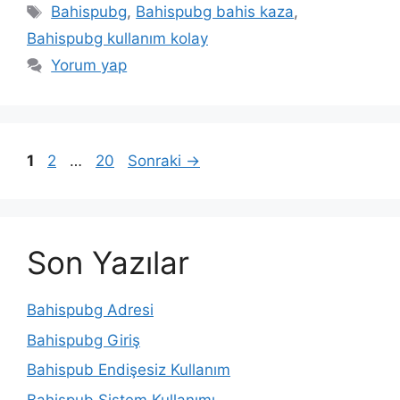
Etiketler
Bahispubg
,
Bahispubg bahis kaza
,
Bahispubg kullanım kolay
Yorum yap
Sayfa
Sayfa
Sayfa
1
2
…
20
Sonraki
→
Son Yazılar
Bahispubg Adresi
Bahispubg Giriş
Bahispub Endişesiz Kullanım
Bahispub Sistem Kullanımı