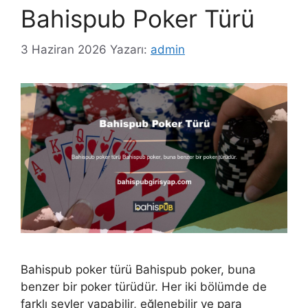
Bahispub Poker Türü
3 Haziran 2026
Yazarı:
admin
Bahispub poker türü Bahispub poker, buna
benzer bir poker türüdür. Her iki bölümde de
farklı şeyler yapabilir, eğlenebilir ve para