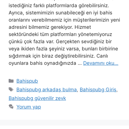
istediğiniz farklı platformlarda görebilirsiniz.
Ayrıca, sistemimizin sunabileceği en iyi bahis
oranlarını verebilmemiz için müşterilerimizin yeni
adresini bilmemiz gerekiyor. Hizmet
sektöründeki tüm platformları yönetemiyoruz
çünkü çok fazla var. Gerçekten sevdiğiniz bir
veya ikiden fazla şeyiniz varsa, bunları birbirine
sığdırmak için biraz değiştirebilirsiniz. Canlı
oyunlara bahis oynadığınızda …
Devamını oku…
Kategoriler
Bahispub
Etiketler
Bahispubg arkadaş bulma
,
Bahispubg Giriş
,
Bahispubg güvenilir zevk
Yorum yap