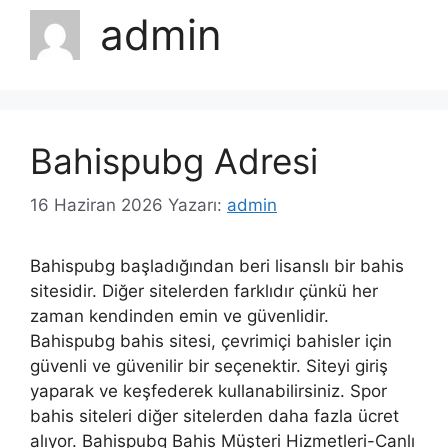
admin
Bahispubg Adresi
16 Haziran 2026
Yazarı:
admin
Bahispubg başladığından beri lisanslı bir bahis
sitesidir. Diğer sitelerden farklıdır çünkü her
zaman kendinden emin ve güvenlidir.
Bahispubg bahis sitesi, çevrimiçi bahisler için
güvenli ve güvenilir bir seçenektir. Siteyi giriş
yaparak ve keşfederek kullanabilirsiniz. Spor
bahis siteleri diğer sitelerden daha fazla ücret
alıyor. Bahispubg Bahis Müşteri Hizmetleri-Canlı