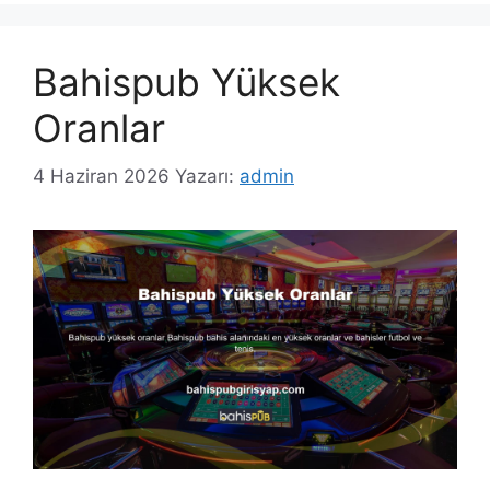
Bahispub Yüksek
Oranlar
4 Haziran 2026
Yazarı:
admin