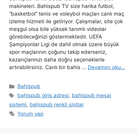
makineleri. Bahispub TV size harika futbol,
“basketbol” tenis ve voleybol maçları canlı maç
izleme hizmeti ile getiriyor. Çalışmalar, site çok
meşgul olsa bile yüksek tanımlı videolar
görebileceğinizi göstermektedir. UEFA
Şampiyonlar Ligi de dahil olmak üzere büyük
spor maçlarının çoğunu takip ederseniz,
kazançlarınızı daha doğru seçeneklerle
artırabilirsiniz. Canlı bir bahis …
Devamını oku…
Kategoriler
Bahispub
Etiketler
bahispub giris adresi
,
bahispub mesaj
sistemi
,
bahispub renkli slotlar
Yorum yap