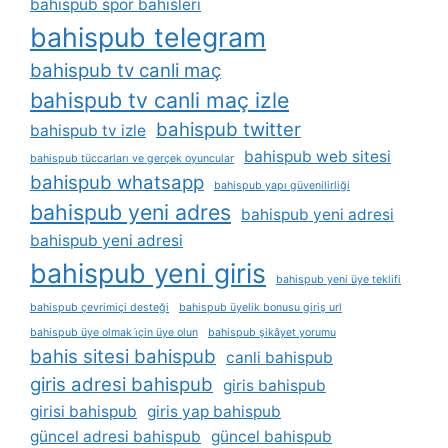
bahispub spor bahisleri
bahispub telegram
bahispub tv canli maç
bahispub tv canli maç izle
bahispub twitter
bahispub tv izle
bahispub web sitesi
bahispub tüccarları ve gerçek oyuncular
bahispub whatsapp
bahispub yapı güvenilirliği
bahispub yeni adres
bahispub yeni adresi
bahispub yeni adresi
bahispub yeni giris
bahispub yeni üye teklifi
bahispub çevrimiçi desteği
bahispub üyelik bonusu giriş url
bahispub üye olmak i̇çin üye olun
bahispub şikâyet yorumu
bahis sitesi bahispub
canli bahispub
giris adresi bahispub
giris bahispub
girisi bahispub
giris yap bahispub
güncel adresi bahispub
güncel bahispub