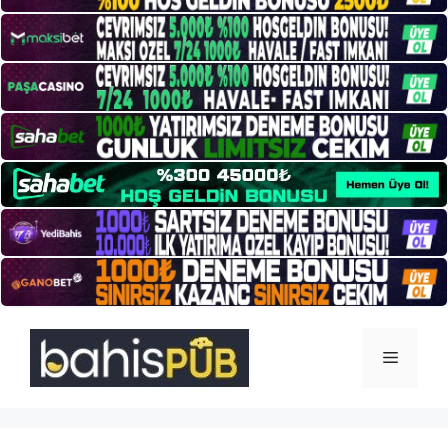
İçeriğe
atla
Menü