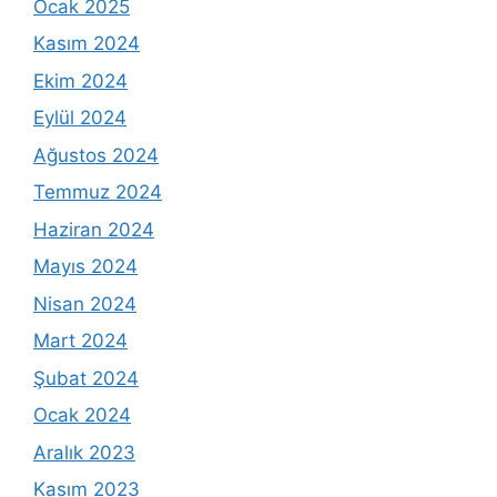
Ocak 2025
Kasım 2024
Ekim 2024
Eylül 2024
Ağustos 2024
Temmuz 2024
Haziran 2024
Mayıs 2024
Nisan 2024
Mart 2024
Şubat 2024
Ocak 2024
Aralık 2023
Kasım 2023