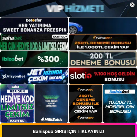
×
Bahispub GİRİŞ İÇİN TIKLAYINIZ!