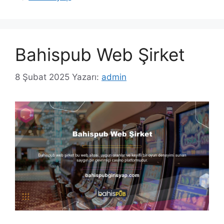
Bahispub Web Şirket
8 Şubat 2025
Yazarı:
admin