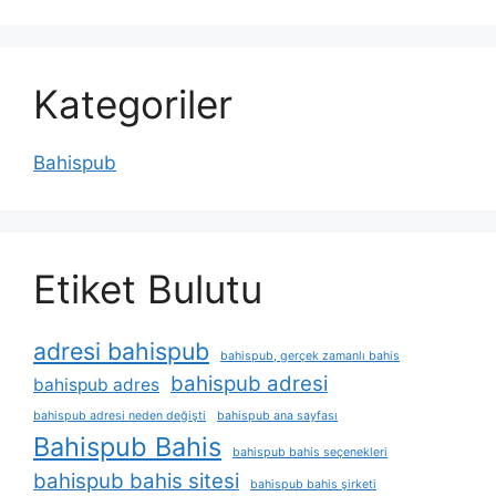
Kategoriler
Bahispub
Etiket Bulutu
adresi bahispub
bahispub, gerçek zamanlı bahis
bahispub adresi
bahispub adres
bahispub adresi neden değişti
bahispub ana sayfası
Bahispub Bahis
bahispub bahis seçenekleri
bahispub bahis sitesi
bahispub bahis şirketi