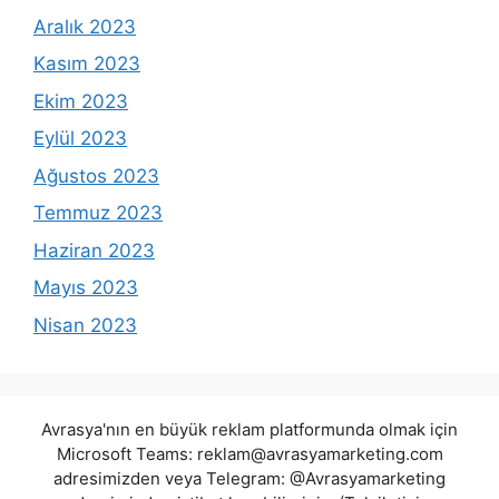
Aralık 2023
Kasım 2023
Ekim 2023
Eylül 2023
Ağustos 2023
Temmuz 2023
Haziran 2023
Mayıs 2023
Nisan 2023
Avrasya'nın en büyük reklam platformunda olmak için
Microsoft Teams:
reklam@avrasyamarketing.com
adresimizden veya Telegram: @Avrasyamarketing