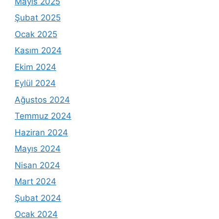
Mayıs 2025
Şubat 2025
Ocak 2025
Kasım 2024
Ekim 2024
Eylül 2024
Ağustos 2024
Temmuz 2024
Haziran 2024
Mayıs 2024
Nisan 2024
Mart 2024
Şubat 2024
Ocak 2024