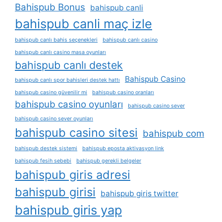
Bahispub Bonus
bahispub canli
bahispub canli maç izle
bahispub canlı bahis seçenekleri
bahispub canlı casino
bahispub canlı casino masa oyunları
bahispub canlı destek
Bahispub Casino
bahispub canlı spor bahisleri destek hattı
bahispub casino güvenilir mi
bahispub casino oranları
bahispub casino oyunları
bahispub casino sever
bahispub casino sever oyunları
bahispub casino sitesi
bahispub com
bahispub destek sistemi
bahispub eposta aktivasyon link
bahispub fesih sebebi
bahispub gerekli belgeler
bahispub giris adresi
bahispub girisi
bahispub giris twitter
bahispub giris yap