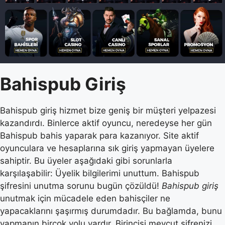
Bahispub Giriş
Bahispub giriş hizmet bize geniş bir müşteri yelpazesi
kazandırdı. Binlerce aktif oyuncu, neredeyse her gün
Bahispub bahis yaparak para kazanıyor. Site aktif
oyunculara ve hesaplarına sık giriş yapmayan üyelere
sahiptir. Bu üyeler aşağıdaki gibi sorunlarla
karşılaşabilir: Üyelik bilgilerimi unuttum. Bahispub
şifresini unutma sorunu bugün çözüldü!
Bahispub giriş
unutmak için mücadele eden bahisçiler ne
yapacaklarını şaşırmış durumdadır. Bu bağlamda, bunu
yapmanın birçok yolu vardır. Birincisi mevcut şifrenizi