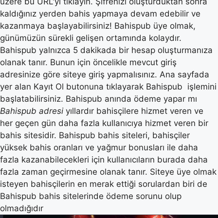
üzere bu URL'yi tıklayın. Şifrenizi oluşturduktan sonra
kaldığınız yerden bahis yapmaya devam edebilir ve
kazanmaya başlayabilirsiniz! Bahispub üye olmak,
günümüzün sürekli gelişen ortamında kolaydır.
Bahispub yalnızca 5 dakikada bir hesap oluşturmanıza
olanak tanır. Bunun için öncelikle mevcut giriş
adresinize göre siteye giriş yapmalısınız. Ana sayfada
yer alan Kayıt Ol butonuna tıklayarak Bahispub işlemini
başlatabilirsiniz. Bahispub anında ödeme yapar mı
Bahispub adresi
yıllardır bahisçilere hizmet veren ve
her geçen gün daha fazla kullanıcıya hizmet veren bir
bahis sitesidir. Bahispub bahis siteleri, bahisçiler
yüksek bahis oranları ve yağmur bonusları ile daha
fazla kazanabilecekleri için kullanıcıların burada daha
fazla zaman geçirmesine olanak tanır. Siteye üye olmak
isteyen bahisçilerin en merak ettiği sorulardan biri de
Bahispub bahis sitelerinde ödeme sorunu olup
olmadığıdır