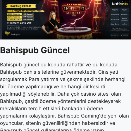
Bahispub Güncel
Bahispub güncel bu konuda rahattır ve bu konuda
Bahispub bahis sitelerine güvenmektedir. Cinsiyeti
sorgulamak Para yatırma ve çekme şeklinde herhangi
bir ödeme yapılmadığı ve herhangi bir kesinti
yapılmadığı söylenebilir. Daha çok casino sitesi olan
Bahispub, çeşitli ödeme yöntemlerini destekleyerek
meraklıların tercih ettikleri bankadan ödeme
yapmalarını kolaylaştırır. Bahispub Gaming'de yeni olan
oyuncular, sitenin güvenilirliğinden habersizdir ve
Bahispub güncel
kullanıcılarına ödeme yapıp