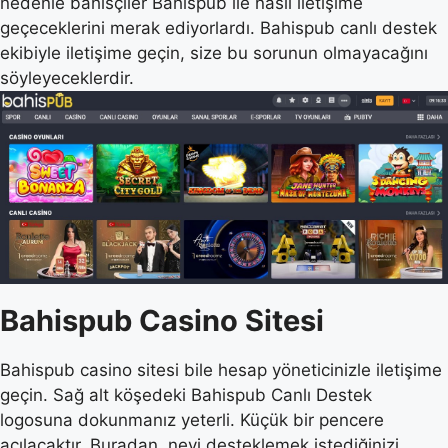
nedenle bahisçiler Bahispub ile nasıl iletişime
geçeceklerini merak ediyorlardı. Bahispub canlı destek
ekibiyle iletişime geçin, size bu sorunun olmayacağını
söyleyeceklerdir.
Bahispub Casino Sitesi
Bahispub casino sitesi bile hesap yöneticinizle iletişime
geçin. Sağ alt köşedeki Bahispub Canlı Destek
logosuna dokunmanız yeterli. Küçük bir pencere
açılacaktır. Buradan, neyi desteklemek istediğinizi