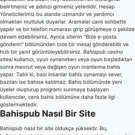
belirtmeniz ve adınızı girmeniz yeterlidir. Hesap
Yöneticilerimiz bu alanda uzmandır ve yardımcı
olmaktan mutluluk duyarlar. Aramalar canlı sohbette
yapılır ve bir telefon numarası girip görüşmeye o şekilde
devam edebilirsiniz. Ayrıca sitenin "Bize e-posta
gönderin" bölümünden bize bir mesaj gönderebilir ve
hızlı bir yanıt görüntüleyebilirsiniz.
Bahispub casino
sitesi
kullanıcı, oyun oynanırken veya oyun başladıktan
sonra mevcut veya değişen oyun oranlarına bahis
yapar. Tabii ki, bazı insanlar bahis oynamayı sever,
bazıları ise bahise katılmaz. Bahis bölümünde yeni
üyeler oluşturup programı sunmaya başlayan
kullanıcılar, canlı bahis bölümüne daha fazla ilgi
göstermektedir.
Bahispub Nasıl Bir Site
Bahispub nasıl bir site oldukça yüksektir. Bu,