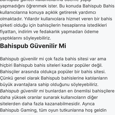
yapmadığını öğrenmek ister. Bu konuda Bahispub Bahis
kullanıcılarına konuya açıklık getirerek yardımcı
olmaktadır. Yıllardır kullanıcılara hizmet veren bir bahis
şirketi olduğu için bahisçilerin hesaplarına istedikleri
fiyattan, indirim ve fedakarlık yapmadan ödeme
yaptıklarını söyleyebiliriz.
Bahispub Güvenilir Mi
Bahispub güvenilir mi çok fazla bahis sitesi var ama
hiçbiri Bahispub bahis siteleri kadar popüler değil.
Bahisçiler arasında oldukça popüler bir bahis sitesi.
Çünkü genel olarak Bahispub bahislerine katılanların
büyük avantajlara sahip olduğunu söyleyebiliriz.
Bahispub güvenilir mi
bunlardan en önemlisi bahisçilere
daha yüksek oranlar sunarak kullanıcıların diğer
sitelerden daha fazla kazanabilmesidir. Ayrıca
Bahispub Gaming, tüm oyun tutkunlarına hoş geldin