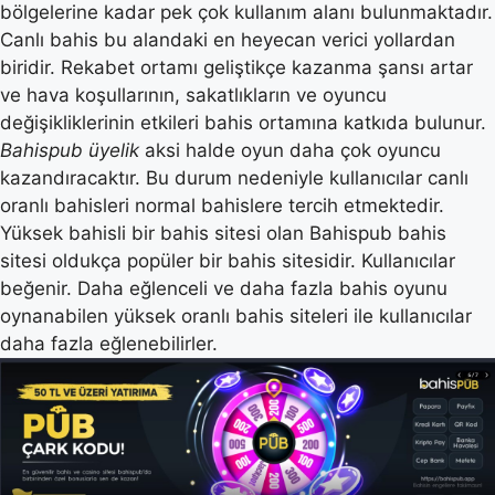
bölgelerine kadar pek çok kullanım alanı bulunmaktadır.
Canlı bahis bu alandaki en heyecan verici yollardan
biridir. Rekabet ortamı geliştikçe kazanma şansı artar
ve hava koşullarının, sakatlıkların ve oyuncu
değişikliklerinin etkileri bahis ortamına katkıda bulunur.
Bahispub üyelik
aksi halde oyun daha çok oyuncu
kazandıracaktır. Bu durum nedeniyle kullanıcılar canlı
oranlı bahisleri normal bahislere tercih etmektedir.
Yüksek bahisli bir bahis sitesi olan Bahispub bahis
sitesi oldukça popüler bir bahis sitesidir. Kullanıcılar
beğenir. Daha eğlenceli ve daha fazla bahis oyunu
oynanabilen yüksek oranlı bahis siteleri ile kullanıcılar
daha fazla eğlenebilirler.