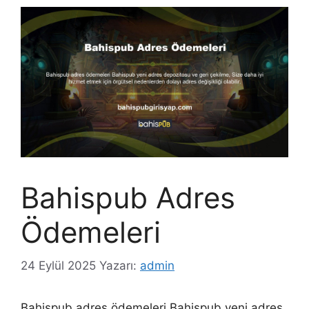
Bahispub Adres
Ödemeleri
24 Eylül 2025
Yazarı:
admin
Bahispub adres ödemeleri Bahispub yeni adres