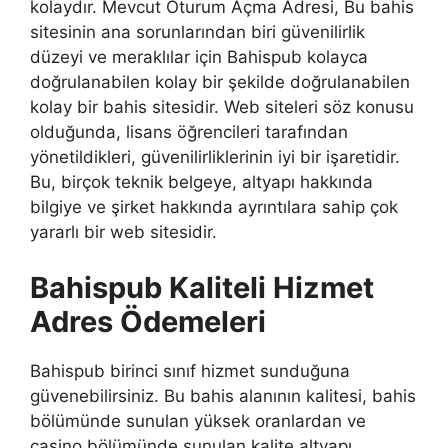
kolaydır. Mevcut Oturum Açma Adresi, Bu bahis
sitesinin ana sorunlarından biri güvenilirlik
düzeyi ve meraklılar için Bahispub kolayca
doğrulanabilen kolay bir şekilde doğrulanabilen
kolay bir bahis sitesidir. Web siteleri söz konusu
olduğunda, lisans öğrencileri tarafından
yönetildikleri, güvenilirliklerinin iyi bir işaretidir.
Bu, birçok teknik belgeye, altyapı hakkında
bilgiye ve şirket hakkında ayrıntılara sahip çok
yararlı bir web sitesidir.
Bahispub Kaliteli Hizmet
Adres Ödemeleri
Bahispub birinci sınıf hizmet sunduğuna
güvenebilirsiniz. Bu bahis alanının kalitesi, bahis
bölümünde sunulan yüksek oranlardan ve
casino bölümünde sunulan kalite altyapı