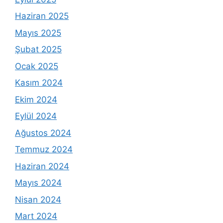
Haziran 2025
Mayıs 2025
Şubat 2025
Ocak 2025
Kasım 2024
Ekim 2024
Eylül 2024
Ağustos 2024
Temmuz 2024
Haziran 2024
Mayıs 2024
Nisan 2024
Mart 2024