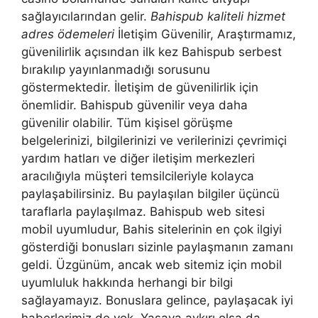
sağlayıcılarından gelir.
Bahispub kaliteli hizmet
adres ödemeleri
İletişim Güvenilir, Araştırmamız,
güvenilirlik açısından ilk kez Bahispub serbest
bırakılıp yayınlanmadığı sorusunu
göstermektedir. İletişim de güvenilirlik için
önemlidir. Bahispub güvenilir veya daha
güvenilir olabilir. Tüm kişisel görüşme
belgelerinizi, bilgilerinizi ve verilerinizi çevrimiçi
yardım hatları ve diğer iletişim merkezleri
aracılığıyla müşteri temsilcileriyle kolayca
paylaşabilirsiniz. Bu paylaşılan bilgiler üçüncü
taraflarla paylaşılmaz. Bahispub web sitesi
mobil uyumludur, Bahis sitelerinin en çok ilgiyi
gösterdiği bonusları sizinle paylaşmanın zamanı
geldi. Üzgünüm, ancak web sitemiz için mobil
uyumluluk hakkında herhangi bir bilgi
sağlayamayız. Bonuslara gelince, paylaşacak iyi
haberlerimiz de yok. Yasaya aykırı olsa da,