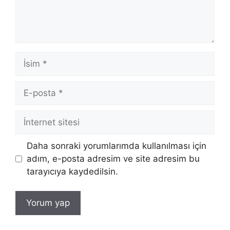
İsim
E-
posta
İnternet
sitesi
Daha sonraki yorumlarımda kullanılması için
adım, e-posta adresim ve site adresim bu
tarayıcıya kaydedilsin.