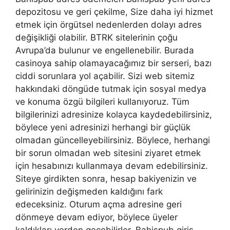
depozitosu ve geri çekilme, Size daha iyi hizmet
etmek için örgütsel nedenlerden dolayı adres
değişikliği olabilir. BTRK sitelerinin çoğu
Avrupa’da bulunur ve engellenebilir. Burada
casinoya sahip olamayacağımız bir serseri, bazı
ciddi sorunlara yol açabilir. Sizi web sitemiz
hakkındaki döngüde tutmak için sosyal medya
ve konuma özgü bilgileri kullanıyoruz. Tüm
bilgilerinizi adresinize kolayca kaydedebilirsiniz,
böylece yeni adresinizi herhangi bir güçlük
olmadan güncelleyebilirsiniz. Böylece, herhangi
bir sorun olmadan web sitesini ziyaret etmek
için hesabınızı kullanmaya devam edebilirsiniz.
Siteye girdikten sonra, hesap bakiyenizin ve
gelirinizin değişmeden kaldığını fark
edeceksiniz. Oturum açma adresine geri
dönmeye devam ediyor, böylece üyeler