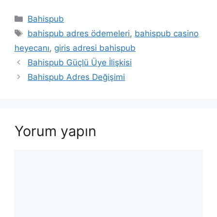
Kategoriler
Bahispub
Etiketler
bahispub adres ödemeleri
,
bahispub casino
heyecanı
,
giris adresi bahispub
Bahispub Güçlü Üye İlişkisi
Bahispub Adres Değişimi
Yorum yapın
Yorum