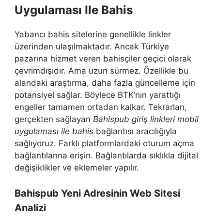
Uygulaması Ile Bahis
Yabancı bahis sitelerine genellikle linkler
üzerinden ulaşılmaktadır. Ancak Türkiye
pazarına hizmet veren bahisçiler geçici olarak
çevrimdışıdır. Ama uzun sürmez. Özellikle bu
alandaki araştırma, daha fazla güncelleme için
potansiyel sağlar. Böylece BTK’nın yarattığı
engeller tamamen ortadan kalkar. Tekrarları,
gerçekten sağlayan
Bahispub giriş linkleri mobil
uygulaması ile bahis
bağlantısı aracılığıyla
sağlıyoruz. Farklı platformlardaki oturum açma
bağlantılarına erişin. Bağlantılarda sıklıkla dijital
değişiklikler ve eklemeler yapılır.
Bahispub Yeni Adresinin Web Sitesi
Analizi