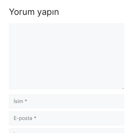
Yorum yapın
Yorum
İsim
E-
posta
İnternet