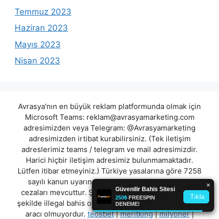
Temmuz 2023
Haziran 2023
Mayıs 2023
Nisan 2023
Avrasya'nın en büyük reklam platformunda olmak için
Microsoft Teams:
reklam@avrasyamarketing.com
adresimizden veya Telegram: @Avrasyamarketing
adresimizden irtibat kurabilirsiniz. (Tek iletişim
adreslerimiz teams / telegram ve mail adresimizdir.
Harici hiçbir iletişim adresimiz bulunmamaktadır.
Lütfen itibar etmeyiniz.) Türkiye yasalarına göre 7258
sayılı kanun uyarınca yasa dışı bahis oynamanın
cezaları mevcuttur. Şu an bulunduğunuz site hiç bir
şekilde illegal bahis oyunları oynatmıyor ve oynamaya
aracı olmuyordur.
teosbet
|
meritking
|
milyoner
|