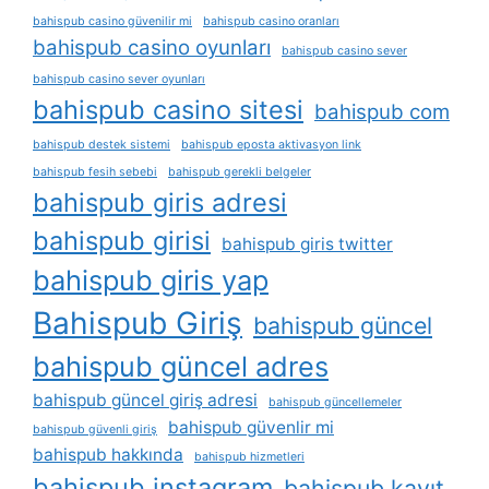
bahispub casino güvenilir mi
bahispub casino oranları
bahispub casino oyunları
bahispub casino sever
bahispub casino sever oyunları
bahispub casino sitesi
bahispub com
bahispub destek sistemi
bahispub eposta aktivasyon link
bahispub fesih sebebi
bahispub gerekli belgeler
bahispub giris adresi
bahispub girisi
bahispub giris twitter
bahispub giris yap
Bahispub Giriş
bahispub güncel
bahispub güncel adres
bahispub güncel giriş adresi
bahispub güncellemeler
bahispub güvenlir mi
bahispub güvenli giriş
bahispub hakkında
bahispub hizmetleri
bahispub instagram
bahispub kayıt