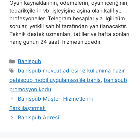
Oyun kaynaklarının, ödemelerin, oyun içeriğinin,
tedarikçilerin vb. işleyişine aşina olan kalifiye
profesyoneller. Telegram hesaplarıyla ilgili tüm
sorular, yetkili sahibi tarafından yanıtlanacaktır.
Teknik destek uzmanları, tatiller ve hafta sonları
hariç günün 24 saati hizmetinizdedir.
Kategoriler
Bahispub
Etiketler
bahispub mevcut adresiniz kullanıma hazır
,
bahispub mobil uygulaması i̇le bahis
,
bahispub
promosyon kodu
Bahispub Müşteri Hizmetlerini
Farklılaştırmak
Bahispub Adresi