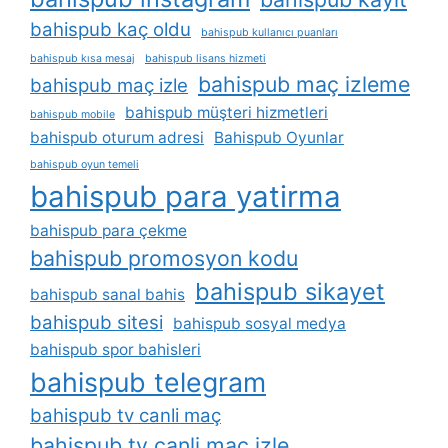
bahispub kaç oldu
bahispub kullanıcı puanları
bahispub kısa mesaj
bahispub lisans hizmeti
bahispub maç izleme
bahispub maç izle
bahispub müşteri hizmetleri
bahispub mobile
bahispub oturum adresi
Bahispub Oyunlar
bahispub oyun temeli
bahispub para yatirma
bahispub para çekme
bahispub promosyon kodu
bahispub sikayet
bahispub sanal bahis
bahispub sitesi
bahispub sosyal medya
bahispub spor bahisleri
bahispub telegram
bahispub tv canli maç
bahispub tv canli maç izle