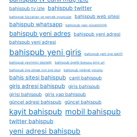
bahispub twitter
bahispub tv izle
bahispub web sitesi
bahispub tüccarları ve gerçek oyuncular
bahispub whatsapp
bahispub yapı güvenilirliği
bahispub yeni adres
bahispub yeni adresi
bahispub yeni adresi
bahispub yeni giris
bahispub yeni üye teklifi
bahispub çevrimiçi desteği
bahispub üyelik bonusu giriş url
bahispub üye olmak i̇çin üye olun
bahispub şikâyet yorumu
bahis sitesi bahispub
canli bahispub
giris adresi bahispub
giris bahispub
girisi bahispub
giris yap bahispub
güncel adresi bahispub
güncel bahispub
kayit bahispub
mobil bahispub
twitter bahispub
yeni adresi bahispub