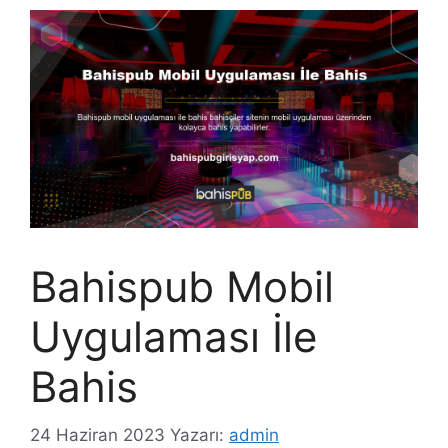
Bahispub Mobil
Uygulaması İle
Bahis
24 Haziran 2023
Yazarı:
admin