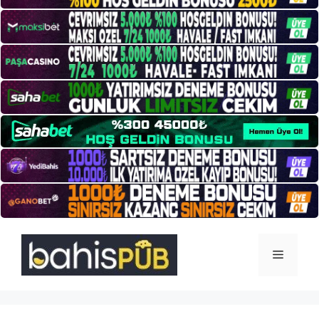
İçeriğe
atla
Menü