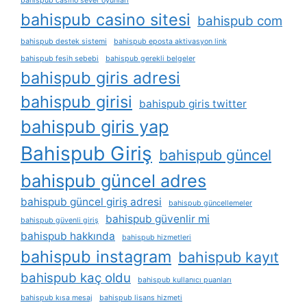
bahispub casino sever oyunları
bahispub casino sitesi
bahispub com
bahispub destek sistemi
bahispub eposta aktivasyon link
bahispub fesih sebebi
bahispub gerekli belgeler
bahispub giris adresi
bahispub girisi
bahispub giris twitter
bahispub giris yap
Bahispub Giriş
bahispub güncel
bahispub güncel adres
bahispub güncel giriş adresi
bahispub güncellemeler
bahispub güvenlir mi
bahispub güvenli giriş
bahispub hakkında
bahispub hizmetleri
bahispub instagram
bahispub kayıt
bahispub kaç oldu
bahispub kullanıcı puanları
bahispub kısa mesaj
bahispub lisans hizmeti