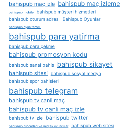
bahispub maç izleme
bahispub maç izle
bahispub müşteri hizmetleri
bahispub mobile
bahispub oturum adresi
Bahispub Oyunlar
bahispub oyun temeli
bahispub para yatirma
bahispub para çekme
bahispub promosyon kodu
bahispub sikayet
bahispub sanal bahis
bahispub sitesi
bahispub sosyal medya
bahispub spor bahisleri
bahispub telegram
bahispub tv canli maç
bahispub tv canli maç izle
bahispub twitter
bahispub tv izle
bahispub web sitesi
bahispub tüccarları ve gerçek oyuncular