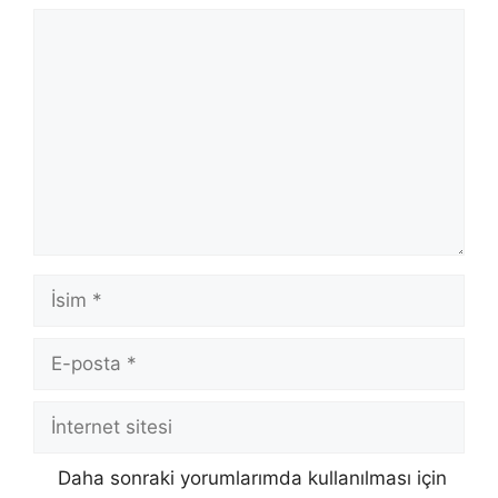
Yorum
İsim
E-
posta
İnternet
sitesi
Daha sonraki yorumlarımda kullanılması için