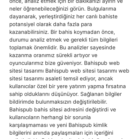
önce, analiz etmek için bir dakikanızı ayırın ve
neler öğrenebileceğinizi görün. Bulgularıma
dayanarak, yerleştirdiğiniz her canlı bahiste
potansiyel olarak daha fazla para
kazanabilirsiniz. Bir bahis koymadan önce,
durumu analiz etmek ve gerekli tüm bilgileri
toplamak önemlidir. Bu analizler sayesinde
kazanma oranımız sürekli artıyor ve
oyuncularımız bize güveniyor. Bahispub web
sitesi tasarımı Bahispub web sitesi tasarımı web
sitesi tasarımı asaleti temsil ediyor, ancak
kullanıcılar özel bir yere yatırım yapma fırsatına
sahip olduklarını düşünüyor. Sağlanan bilgiler
bildirimde bulunmaksızın değiştirilebilir.
Bahispub bahis sitesi adresini değiştirdi ve
kullanıcıların herhangi bir sorunla
karşılaşmaması ve yeni Bahispub kimlik
bilgilerini anında paylaşmaları için içeriğini