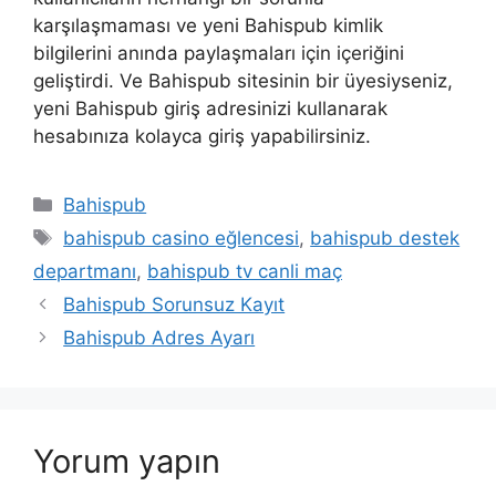
karşılaşmaması ve yeni Bahispub kimlik
bilgilerini anında paylaşmaları için içeriğini
geliştirdi. Ve Bahispub sitesinin bir üyesiyseniz,
yeni Bahispub giriş adresinizi kullanarak
hesabınıza kolayca giriş yapabilirsiniz.
Kategoriler
Bahispub
Etiketler
bahispub casino eğlencesi
,
bahispub destek
departmanı
,
bahispub tv canli maç
Bahispub Sorunsuz Kayıt
Bahispub Adres Ayarı
Yorum yapın