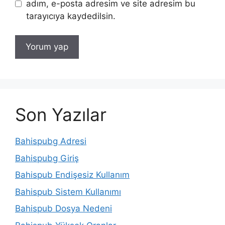
adım, e-posta adresim ve site adresim bu
tarayıcıya kaydedilsin.
Son Yazılar
Bahispubg Adresi
Bahispubg Giriş
Bahispub Endişesiz Kullanım
Bahispub Sistem Kullanımı
Bahispub Dosya Nedeni