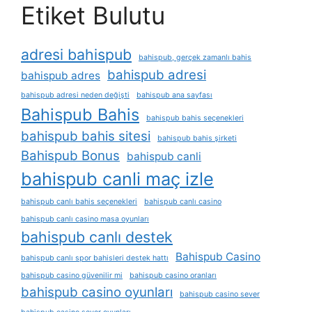
Etiket Bulutu
adresi bahispub
bahispub, gerçek zamanlı bahis
bahispub adresi
bahispub adres
bahispub adresi neden değişti
bahispub ana sayfası
Bahispub Bahis
bahispub bahis seçenekleri
bahispub bahis sitesi
bahispub bahis şirketi
Bahispub Bonus
bahispub canli
bahispub canli maç izle
bahispub canlı bahis seçenekleri
bahispub canlı casino
bahispub canlı casino masa oyunları
bahispub canlı destek
Bahispub Casino
bahispub canlı spor bahisleri destek hattı
bahispub casino güvenilir mi
bahispub casino oranları
bahispub casino oyunları
bahispub casino sever