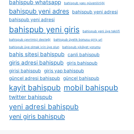
bahispub whatsapp
bahispub yapı güvenilirliği
bahispub yeni adres
bahispub yeni adresi
bahispub yeni adresi
bahispub yeni giris
bahispub yeni üye teklifi
bahispub çevrimiçi desteği
bahispub üyelik bonusu giriş url
bahispub üye olmak i̇çin üye olun
bahispub şikâyet yorumu
bahis sitesi bahispub
canli bahispub
giris adresi bahispub
giris bahispub
girisi bahispub
giris yap bahispub
güncel adresi bahispub
güncel bahispub
kayit bahispub
mobil bahispub
twitter bahispub
yeni adresi bahispub
yeni giris bahispub