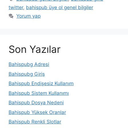
twitter
,
bahispub üye ol genel bilgiler
Yorum yap
Son Yazılar
Bahispubg Adresi
Bahispubg Giriş
Bahispub Endişesiz Kullanım
Bahispub Sistem Kullanımı
Bahispub Dosya Nedeni
Bahispub Yüksek Oranlar
Bahispub Renkli Slotlar