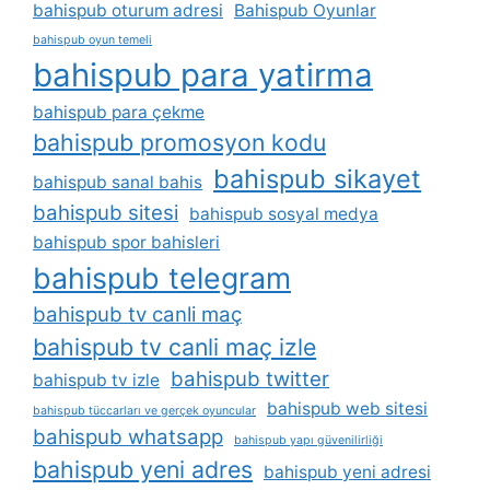
bahispub oturum adresi
Bahispub Oyunlar
bahispub oyun temeli
bahispub para yatirma
bahispub para çekme
bahispub promosyon kodu
bahispub sikayet
bahispub sanal bahis
bahispub sitesi
bahispub sosyal medya
bahispub spor bahisleri
bahispub telegram
bahispub tv canli maç
bahispub tv canli maç izle
bahispub twitter
bahispub tv izle
bahispub web sitesi
bahispub tüccarları ve gerçek oyuncular
bahispub whatsapp
bahispub yapı güvenilirliği
bahispub yeni adres
bahispub yeni adresi