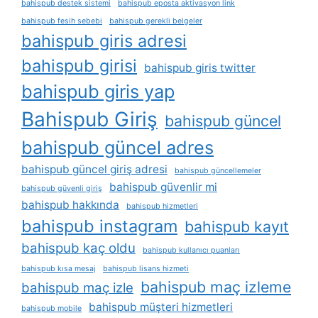
bahispub destek sistemi
bahispub eposta aktivasyon link
bahispub fesih sebebi
bahispub gerekli belgeler
bahispub giris adresi
bahispub girisi
bahispub giris twitter
bahispub giris yap
Bahispub Giriş
bahispub güncel
bahispub güncel adres
bahispub güncel giriş adresi
bahispub güncellemeler
bahispub güvenlir mi
bahispub güvenli giriş
bahispub hakkında
bahispub hizmetleri
bahispub instagram
bahispub kayıt
bahispub kaç oldu
bahispub kullanıcı puanları
bahispub kısa mesaj
bahispub lisans hizmeti
bahispub maç izleme
bahispub maç izle
bahispub müşteri hizmetleri
bahispub mobile