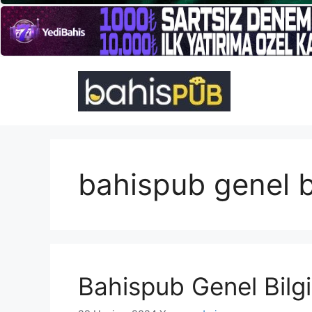
İçeriğe
atla
bahispub genel bi
Bahispub Genel Bilgi