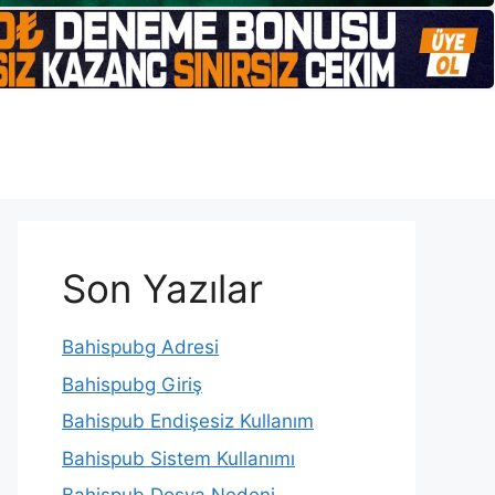
Son Yazılar
Bahispubg Adresi
Bahispubg Giriş
Bahispub Endişesiz Kullanım
Bahispub Sistem Kullanımı