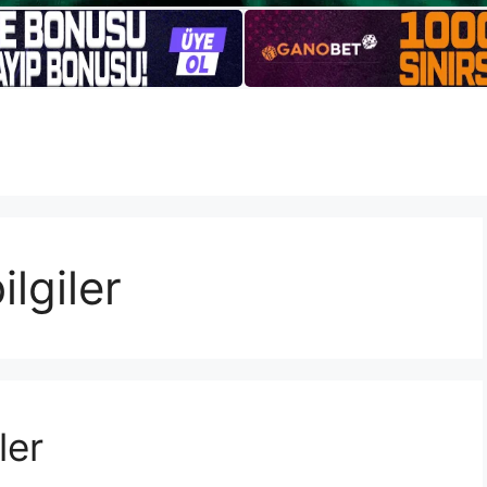
lgiler
ler