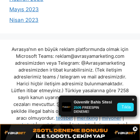
Mayıs 2023
Nisan 2023
Avrasya'nın en büyük reklam platformunda olmak için
Microsoft Teams:
reklam@avrasyamarketing.com
adresimizden veya Telegram: @Avrasyamarketing
adresimizden irtibat kurabilirsiniz. (Tek iletişim
adreslerimiz teams / telegram ve mail adresimizdir.
Harici hiçbir iletişim adresimiz bulunmamaktadır.
Lütfen itibar etmeyiniz.) Türkiye yasalarına göre 7258
sayılı kanun uyarınca yasa dışı bahis oynamanın
cezaları mevcuttur. Şu an bulunduğunuz site hiç bir
şekilde illegal bahis oyunları oynatmıyor ve oynamaya
aracı olmuyordur.
teosbet
|
meritking
|
milyoner
|
maskebet
|
maslakcasino
|
betpublic
|
rönesansbet
|
×
betlesene