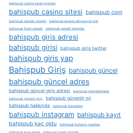
bahispub casino sever oyunları
bahispub casino sitesi
bahispub com
bahispub destek sistemi
bahispub eposta aktivasyon link
bahispub fesih sebebi
bahispub gerekli belgeler
bahispub giris adresi
bahispub girisi
bahispub giris twitter
bahispub giris yap
Bahispub Giriş
bahispub güncel
bahispub güncel adres
bahispub güncel giriş adresi
bahispub güncellemeler
bahispub güvenlir mi
bahispub güvenli giriş
bahispub hakkında
bahispub hizmetleri
bahispub instagram
bahispub kayıt
bahispub kaç oldu
bahispub kullanıcı puanları
bahispub kısa mesaj
bahispub lisans hizmeti