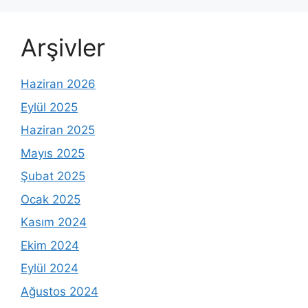
Arşivler
Haziran 2026
Eylül 2025
Haziran 2025
Mayıs 2025
Şubat 2025
Ocak 2025
Kasım 2024
Ekim 2024
Eylül 2024
Ağustos 2024