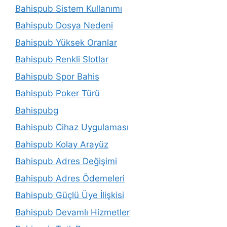
Bahispub Sistem Kullanımı
Bahispub Dosya Nedeni
Bahispub Yüksek Oranlar
Bahispub Renkli Slotlar
Bahispub Spor Bahis
Bahispub Poker Türü
Bahispubg
Bahispub Cihaz Uygulaması
Bahispub Kolay Arayüz
Bahispub Adres Değişimi
Bahispub Adres Ödemeleri
Bahispub Güçlü Üye İlişkisi
Bahispub Devamlı Hizmetler