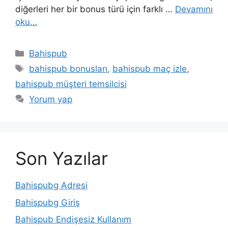
diğerleri her bir bonus türü için farklı …
Devamını
oku…
Kategoriler
Bahispub
Etiketler
bahispub bonusları
,
bahispub maç izle
,
bahispub müşteri temsilcisi
Yorum yap
Son Yazılar
Bahispubg Adresi
Bahispubg Giriş
Bahispub Endişesiz Kullanım