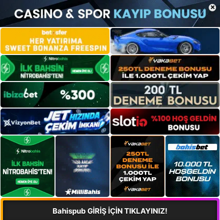
×
Bahispub GİRİŞ İÇİN TIKLAYINIZ!