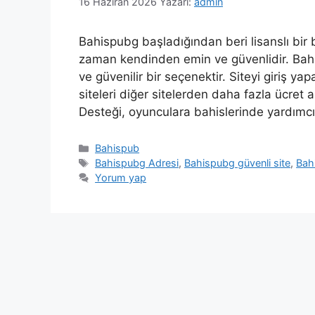
16 Haziran 2026
Yazarı:
admin
Bahispubg başladığından beri lisanslı bir b
zaman kendinden emin ve güvenlidir. Bahisp
ve güvenilir bir seçenektir. Siteyi giriş ya
siteleri diğer sitelerden daha fazla ücret 
Desteği, oyunculara bahislerinde yardımcı
Kategoriler
Bahispub
Etiketler
Bahispubg Adresi
,
Bahispubg güvenli site
,
Bah
Yorum yap