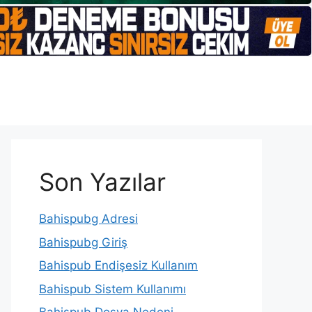
Son Yazılar
Bahispubg Adresi
Bahispubg Giriş
Bahispub Endişesiz Kullanım
Bahispub Sistem Kullanımı