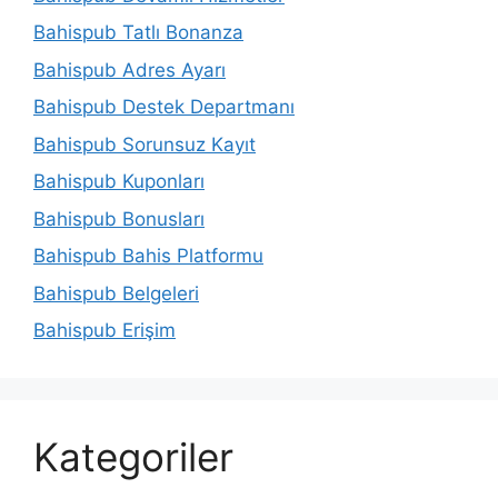
Bahispub Tatlı Bonanza
Bahispub Adres Ayarı
Bahispub Destek Departmanı
Bahispub Sorunsuz Kayıt
Bahispub Kuponları
Bahispub Bonusları
Bahispub Bahis Platformu
Bahispub Belgeleri
Bahispub Erişim
Kategoriler