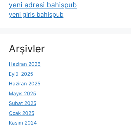
yeni adresi bahispub
yeni giris bahispub
Arşivler
Haziran 2026
Eylül 2025
Haziran 2025
Mayıs 2025
Şubat 2025
Ocak 2025
Kasım 2024