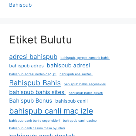
Bahispub
Etiket Bulutu
adresi bahispub
bahispub, gerçek zamanlı bahis
bahispub adresi
bahispub adres
bahispub adresi neden değişti
bahispub ana sayfası
Bahispub Bahis
bahispub bahis seçenekleri
bahispub bahis sitesi
bahispub bahis şirketi
Bahispub Bonus
bahispub canli
bahispub canli maç izle
bahispub canlı bahis seçenekleri
bahispub canlı casino
bahispub canlı casino masa oyunları