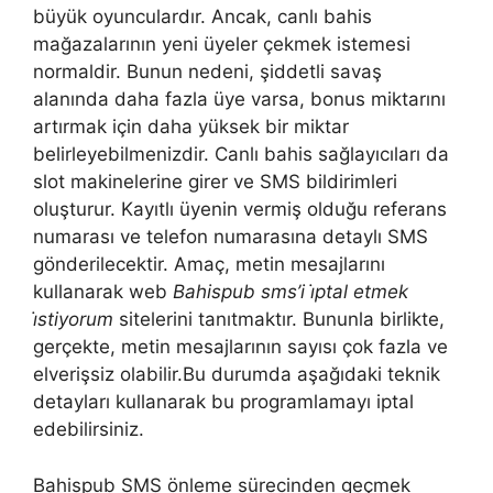
büyük oyunculardır. Ancak, canlı bahis
mağazalarının yeni üyeler çekmek istemesi
normaldir. Bunun nedeni, şiddetli savaş
alanında daha fazla üye varsa, bonus miktarını
artırmak için daha yüksek bir miktar
belirleyebilmenizdir. Canlı bahis sağlayıcıları da
slot makinelerine girer ve SMS bildirimleri
oluşturur. Kayıtlı üyenin vermiş olduğu referans
numarası ve telefon numarasına detaylı SMS
gönderilecektir. Amaç, metin mesajlarını
kullanarak web
Bahispub sms’i i̇ptal etmek
i̇stiyorum
sitelerini tanıtmaktır. Bununla birlikte,
gerçekte, metin mesajlarının sayısı çok fazla ve
elverişsiz olabilir.Bu durumda aşağıdaki teknik
detayları kullanarak bu programlamayı iptal
edebilirsiniz.
Bahispub SMS önleme sürecinden geçmek