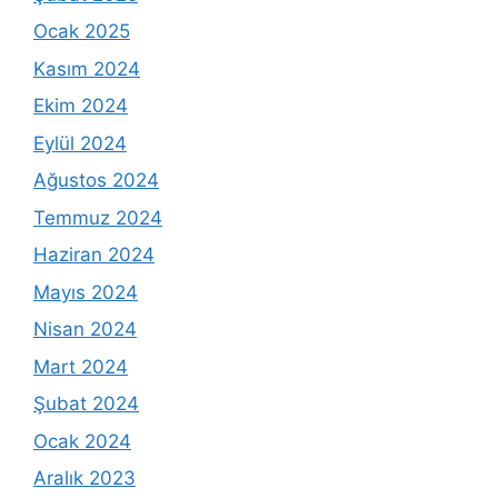
Ocak 2025
Kasım 2024
Ekim 2024
Eylül 2024
Ağustos 2024
Temmuz 2024
Haziran 2024
Mayıs 2024
Nisan 2024
Mart 2024
Şubat 2024
Ocak 2024
Aralık 2023