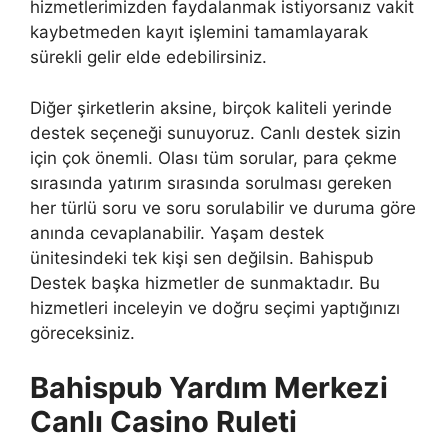
hizmetlerimizden faydalanmak istiyorsanız vakit
kaybetmeden kayıt işlemini tamamlayarak
sürekli gelir elde edebilirsiniz.
Diğer şirketlerin aksine, birçok kaliteli yerinde
destek seçeneği sunuyoruz. Canlı destek sizin
için çok önemli. Olası tüm sorular, para çekme
sırasında yatırım sırasında sorulması gereken
her türlü soru ve soru sorulabilir ve duruma göre
anında cevaplanabilir. Yaşam destek
ünitesindeki tek kişi sen değilsin. Bahispub
Destek başka hizmetler de sunmaktadır. Bu
hizmetleri inceleyin ve doğru seçimi yaptığınızı
göreceksiniz.
Bahispub Yardım Merkezi
Canlı Casino Ruleti