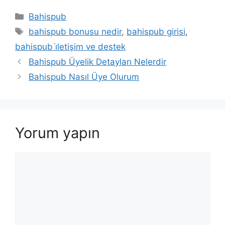
Kategoriler
Bahispub
Etiketler
bahispub bonusu nedir
,
bahispub girisi
,
bahispub i̇letişim ve destek
Bahispub Üyelik Detayları Nelerdir
Bahispub Nasıl Üye Olurum
Yorum yapın
Yorum