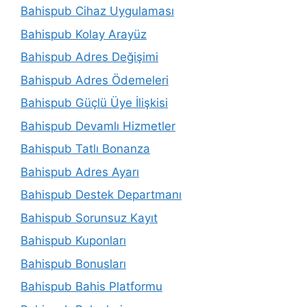
Bahispub Cihaz Uygulaması
Bahispub Kolay Arayüz
Bahispub Adres Değişimi
Bahispub Adres Ödemeleri
Bahispub Güçlü Üye İlişkisi
Bahispub Devamlı Hizmetler
Bahispub Tatlı Bonanza
Bahispub Adres Ayarı
Bahispub Destek Departmanı
Bahispub Sorunsuz Kayıt
Bahispub Kuponları
Bahispub Bonusları
Bahispub Bahis Platformu