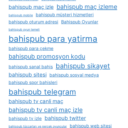
bahispub maç izleme
bahispub maç izle
bahispub müşteri hizmetleri
bahispub mobile
bahispub oturum adresi
Bahispub Oyunlar
bahispub oyun temeli
bahispub para yatirma
bahispub para çekme
bahispub promosyon kodu
bahispub sikayet
bahispub sanal bahis
bahispub sitesi
bahispub sosyal medya
bahispub spor bahisleri
bahispub telegram
bahispub tv canli maç
bahispub tv canli maç izle
bahispub twitter
bahispub tv izle
bahispub web sitesi
bahispub tüccarları ve gerçek oyuncular