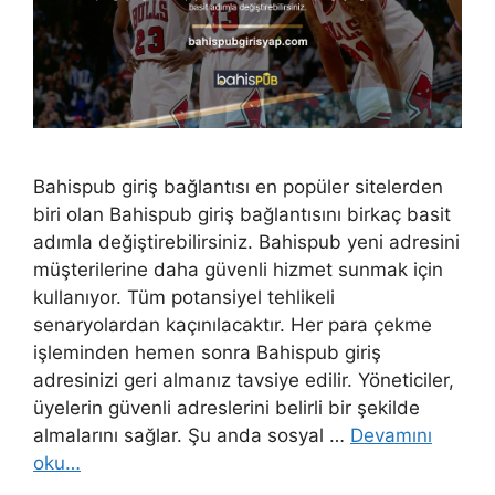
Bahispub giriş bağlantısı en popüler sitelerden
biri olan Bahispub giriş bağlantısını birkaç basit
adımla değiştirebilirsiniz. Bahispub yeni adresini
müşterilerine daha güvenli hizmet sunmak için
kullanıyor. Tüm potansiyel tehlikeli
senaryolardan kaçınılacaktır. Her para çekme
işleminden hemen sonra Bahispub giriş
adresinizi geri almanız tavsiye edilir. Yöneticiler,
üyelerin güvenli adreslerini belirli bir şekilde
almalarını sağlar. Şu anda sosyal …
Devamını
oku…