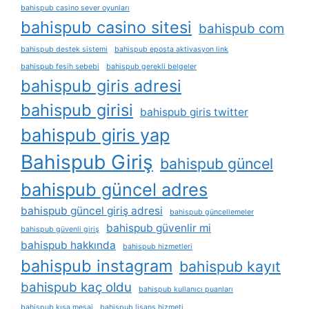
bahispub casino sever oyunları
bahispub casino sitesi
bahispub com
bahispub destek sistemi
bahispub eposta aktivasyon link
bahispub fesih sebebi
bahispub gerekli belgeler
bahispub giris adresi
bahispub girisi
bahispub giris twitter
bahispub giris yap
Bahispub Giriş
bahispub güncel
bahispub güncel adres
bahispub güncel giriş adresi
bahispub güncellemeler
bahispub güvenlir mi
bahispub güvenli giriş
bahispub hakkında
bahispub hizmetleri
bahispub instagram
bahispub kayıt
bahispub kaç oldu
bahispub kullanıcı puanları
bahispub kısa mesaj
bahispub lisans hizmeti