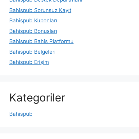
Bahispub Sorunsuz Kayıt
Bahispub Kuponları
Bahispub Bonusları
Bahispub Bahis Platformu
Bahispub Belgeleri
Bahispub Erişim
Kategoriler
Bahispub