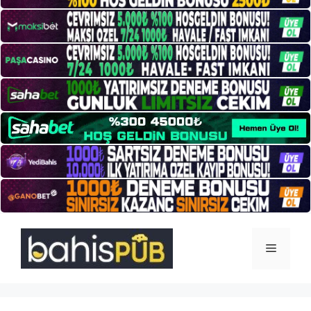
İçeriğe
atla
Menü