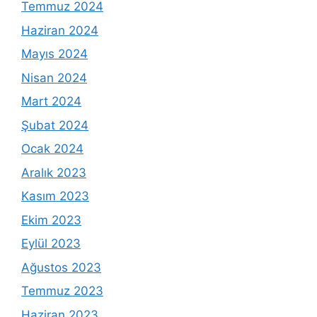
Temmuz 2024
Haziran 2024
Mayıs 2024
Nisan 2024
Mart 2024
Şubat 2024
Ocak 2024
Aralık 2023
Kasım 2023
Ekim 2023
Eylül 2023
Ağustos 2023
Temmuz 2023
Haziran 2023