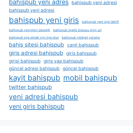
bahispub yeni adres
bahispub yeni adresi
bahispub yeni adresi
bahispub yeni giris
bahispub yeni üye teklifi
bahispub çevrimiçi desteği
bahispub üyelik bonusu giriş url
bahispub üye olmak i̇çin üye olun
bahispub şikâyet yorumu
bahis sitesi bahispub
canli bahispub
giris adresi bahispub
giris bahispub
girisi bahispub
giris yap bahispub
güncel adresi bahispub
güncel bahispub
kayit bahispub
mobil bahispub
twitter bahispub
yeni adresi bahispub
yeni giris bahispub