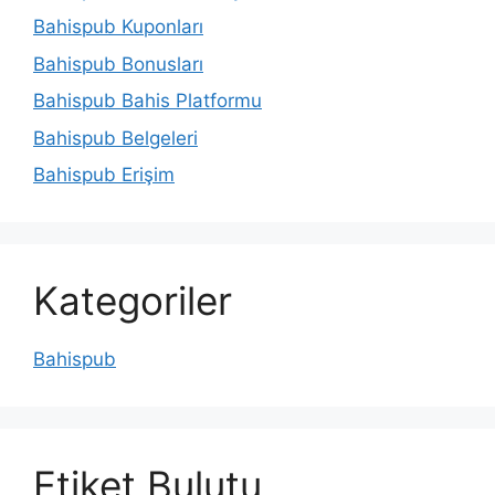
Bahispub Kuponları
Bahispub Bonusları
Bahispub Bahis Platformu
Bahispub Belgeleri
Bahispub Erişim
Kategoriler
Bahispub
Etiket Bulutu