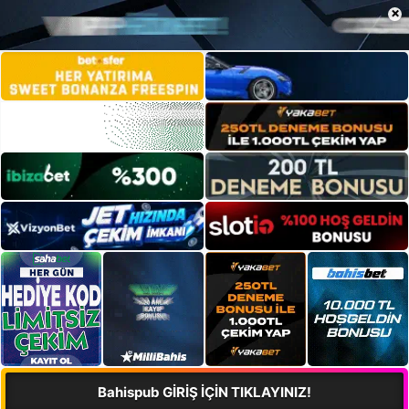
×
Bahispub GİRİŞ İÇİN TIKLAYINIZ!