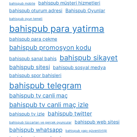
bahispub müşteri hizmetleri
bahispub mobile
bahispub oturum adresi
Bahispub Oyunlar
bahispub oyun temeli
bahispub para yatirma
bahispub para çekme
bahispub promosyon kodu
bahispub sikayet
bahispub sanal bahis
bahispub sitesi
bahispub sosyal medya
bahispub spor bahisleri
bahispub telegram
bahispub tv canli maç
bahispub tv canli maç izle
bahispub twitter
bahispub tv izle
bahispub web sitesi
bahispub tüccarları ve gerçek oyuncular
bahispub whatsapp
bahispub yapı güvenilirliği