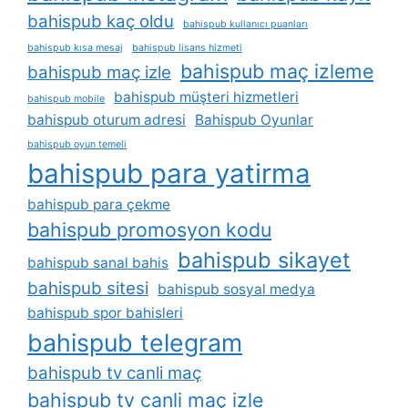
bahispub kaç oldu
bahispub kullanıcı puanları
bahispub kısa mesaj
bahispub lisans hizmeti
bahispub maç izleme
bahispub maç izle
bahispub müşteri hizmetleri
bahispub mobile
bahispub oturum adresi
Bahispub Oyunlar
bahispub oyun temeli
bahispub para yatirma
bahispub para çekme
bahispub promosyon kodu
bahispub sikayet
bahispub sanal bahis
bahispub sitesi
bahispub sosyal medya
bahispub spor bahisleri
bahispub telegram
bahispub tv canli maç
bahispub tv canli maç izle