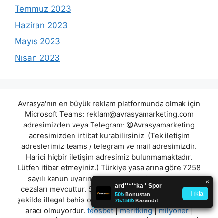
Temmuz 2023
Haziran 2023
Mayıs 2023
Nisan 2023
Avrasya'nın en büyük reklam platformunda olmak için
Microsoft Teams:
reklam@avrasyamarketing.com
adresimizden veya Telegram: @Avrasyamarketing
adresimizden irtibat kurabilirsiniz. (Tek iletişim
adreslerimiz teams / telegram ve mail adresimizdir.
Harici hiçbir iletişim adresimiz bulunmamaktadır.
Lütfen itibar etmeyiniz.) Türkiye yasalarına göre 7258
sayılı kanun uyarınca yasa dışı bahis oynamanın
cezaları mevcuttur. Şu an bulunduğunuz site hiç bir
şekilde illegal bahis oyunları oynatmıyor ve oynamaya
aracı olmuyordur.
teosbet
|
meritking
|
milyoner
|