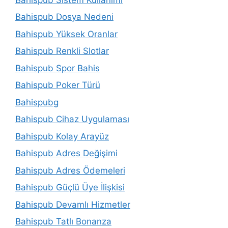
Bahispub Dosya Nedeni
Bahispub Yüksek Oranlar
Bahispub Renkli Slotlar
Bahispub Spor Bahis
Bahispub Poker Türü
Bahispubg
Bahispub Cihaz Uygulaması
Bahispub Kolay Arayüz
Bahispub Adres Değişimi
Bahispub Adres Ödemeleri
Bahispub Güçlü Üye İlişkisi
Bahispub Devamlı Hizmetler
Bahispub Tatlı Bonanza