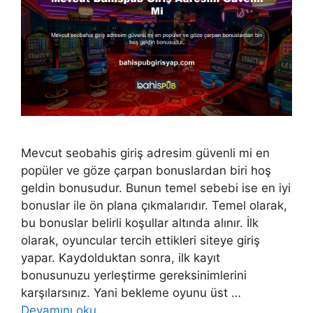
Mevcut seobahis giriş adresim güvenli mi en
popüler ve göze çarpan bonuslardan biri hoş
geldin bonusudur. Bunun temel sebebi ise en iyi
bonuslar ile ön plana çıkmalarıdır. Temel olarak,
bu bonuslar belirli koşullar altında alınır. İlk
olarak, oyuncular tercih ettikleri siteye giriş
yapar. Kaydolduktan sonra, ilk kayıt
bonusunuzu yerleştirme gereksinimlerini
karşılarsınız. Yani bekleme oyunu üst …
Devamını oku…