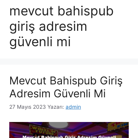
mevcut bahispub
giriş adresim
güvenli mi
Mevcut Bahispub Giriş
Adresim Güvenli Mi
27 Mayıs 2023
Yazarı:
admin