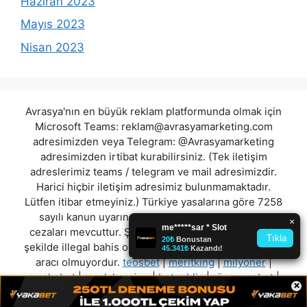
Haziran 2023
Mayıs 2023
Nisan 2023
Avrasya'nın en büyük reklam platformunda olmak için
Microsoft Teams:
reklam@avrasyamarketing.com
adresimizden veya Telegram: @Avrasyamarketing
adresimizden irtibat kurabilirsiniz. (Tek iletişim
adreslerimiz teams / telegram ve mail adresimizdir.
Harici hiçbir iletişim adresimiz bulunmamaktadır.
Lütfen itibar etmeyiniz.) Türkiye yasalarına göre 7258
sayılı kanun uyarınca yasa dışı bahis oynamanın
cezaları mevcuttur. Şu an bulunduğunuz site hiç bir
şekilde illegal bahis oyunları oynatmıyor ve oynamaya
aracı olmuyordur.
teosbet
|
meritking
|
milyoner
|
maskebet
|
maslakcasino
|
betpublic
|
rönesansbet
|
×
betlesene