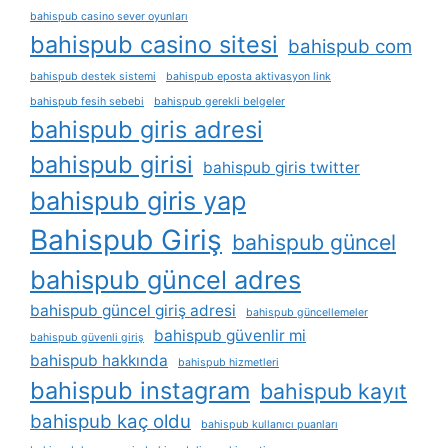
bahispub casino sever oyunları
bahispub casino sitesi
bahispub com
bahispub destek sistemi
bahispub eposta aktivasyon link
bahispub fesih sebebi
bahispub gerekli belgeler
bahispub giris adresi
bahispub girisi
bahispub giris twitter
bahispub giris yap
Bahispub Giriş
bahispub güncel
bahispub güncel adres
bahispub güncel giriş adresi
bahispub güncellemeler
bahispub güvenlir mi
bahispub güvenli giriş
bahispub hakkında
bahispub hizmetleri
bahispub instagram
bahispub kayıt
bahispub kaç oldu
bahispub kullanıcı puanları