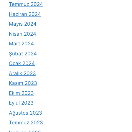
Temmuz 2024
Haziran 2024
Mayıs 2024
Nisan 2024
Mart 2024
Şubat 2024
Ocak 2024
Aralık 2023
Kasım 2023
Ekim 2023
Eylül 2023
Ağustos 2023
Temmuz 2023