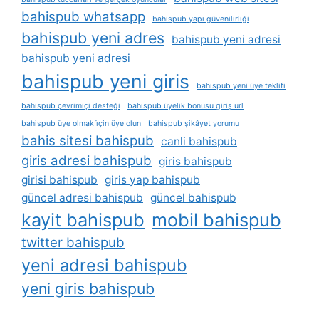
bahispub whatsapp
bahispub yapı güvenilirliği
bahispub yeni adres
bahispub yeni adresi
bahispub yeni adresi
bahispub yeni giris
bahispub yeni üye teklifi
bahispub çevrimiçi desteği
bahispub üyelik bonusu giriş url
bahispub üye olmak i̇çin üye olun
bahispub şikâyet yorumu
bahis sitesi bahispub
canli bahispub
giris adresi bahispub
giris bahispub
girisi bahispub
giris yap bahispub
güncel adresi bahispub
güncel bahispub
kayit bahispub
mobil bahispub
twitter bahispub
yeni adresi bahispub
yeni giris bahispub