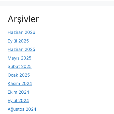
Arşivler
Haziran 2026
Eylül 2025
Haziran 2025
Mayıs 2025
Şubat 2025
Ocak 2025
Kasım 2024
Ekim 2024
Eylül 2024
Ağustos 2024