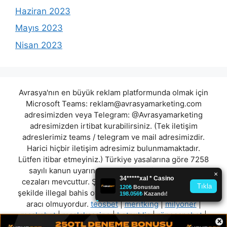
Haziran 2023
Mayıs 2023
Nisan 2023
Avrasya'nın en büyük reklam platformunda olmak için
Microsoft Teams:
reklam@avrasyamarketing.com
adresimizden veya Telegram: @Avrasyamarketing
adresimizden irtibat kurabilirsiniz. (Tek iletişim
adreslerimiz teams / telegram ve mail adresimizdir.
Harici hiçbir iletişim adresimiz bulunmamaktadır.
Lütfen itibar etmeyiniz.) Türkiye yasalarına göre 7258
sayılı kanun uyarınca yasa dışı bahis oynamanın
cezaları mevcuttur. Şu an bulunduğunuz site hiç bir
şekilde illegal bahis oyunları oynatmıyor ve oynamaya
aracı olmuyordur.
teosbet
|
meritking
|
milyoner
|
maskebet
|
maslakcasino
|
betpublic
|
rönesansbet
|
×
betlesene