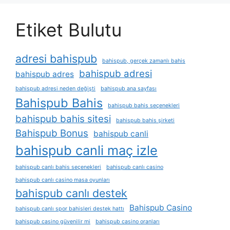
Etiket Bulutu
adresi bahispub
bahispub, gerçek zamanlı bahis
bahispub adresi
bahispub adres
bahispub adresi neden değişti
bahispub ana sayfası
Bahispub Bahis
bahispub bahis seçenekleri
bahispub bahis sitesi
bahispub bahis şirketi
Bahispub Bonus
bahispub canli
bahispub canli maç izle
bahispub canlı bahis seçenekleri
bahispub canlı casino
bahispub canlı casino masa oyunları
bahispub canlı destek
Bahispub Casino
bahispub canlı spor bahisleri destek hattı
bahispub casino güvenilir mi
bahispub casino oranları