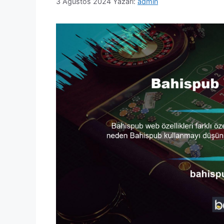
3 Ağustos 2024
Yazarı:
admin