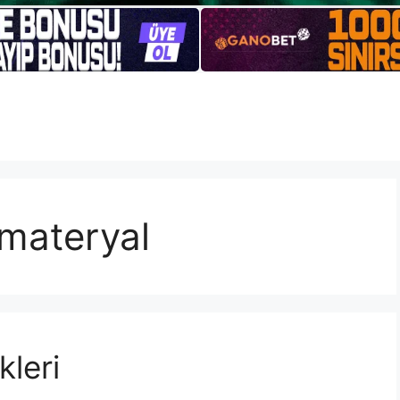
materyal
leri