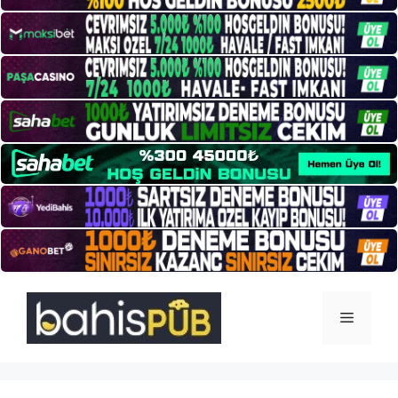
İçeriğe
atla
Menü