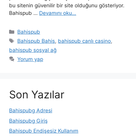
bu sitenin güvenilir bir site olduğunu gösteriyor.
Bahispub …
Devamını oku…
Kategoriler
Bahispub
Etiketler
Bahispub Bahis
,
bahispub canlı casino
,
bahispub sosyal ağ
Yorum yap
Son Yazılar
Bahispubg Adresi
Bahispubg Giriş
Bahispub Endişesiz Kullanım