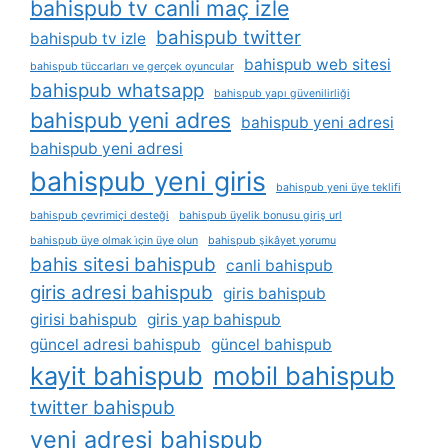
bahispub tv canli maç izle
bahispub twitter
bahispub tv izle
bahispub web sitesi
bahispub tüccarları ve gerçek oyuncular
bahispub whatsapp
bahispub yapı güvenilirliği
bahispub yeni adres
bahispub yeni adresi
bahispub yeni adresi
bahispub yeni giris
bahispub yeni üye teklifi
bahispub çevrimiçi desteği
bahispub üyelik bonusu giriş url
bahispub üye olmak i̇çin üye olun
bahispub şikâyet yorumu
bahis sitesi bahispub
canli bahispub
giris adresi bahispub
giris bahispub
girisi bahispub
giris yap bahispub
güncel adresi bahispub
güncel bahispub
kayit bahispub
mobil bahispub
twitter bahispub
yeni adresi bahispub