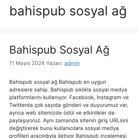
bahispub sosyal ağ
Bahispub Sosyal Ağ
11 Mayıs 2024
Yazarı:
admin
Bahispub sosyal ağ Bahispub en uygun
adreslere sahip. Bahispub sıklıkla sosyal medya
platformlarını kullanıyor. Facebook, Instagram ve
Twitterda çok sayıda gönderi ve duyurumuz var,
ayrıca web sitemizde ödül ve etkinlikler de
paylaşıyoruz. Aynı zamanda sitenin giriş URLsini
değiştirerek bunu kullanıcılara sosyal medya
profilleri aracılığıyla iletiyor Bahispub incelemesi