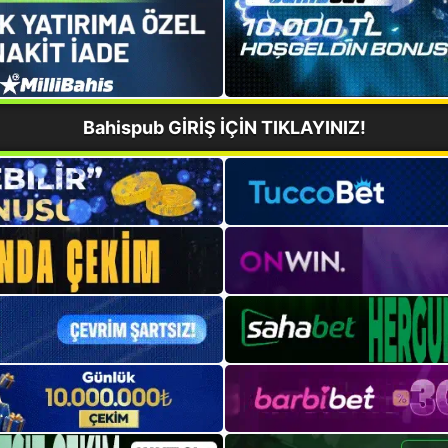
Bahispub GİRİŞ İÇİN TIKLAYINIZ!