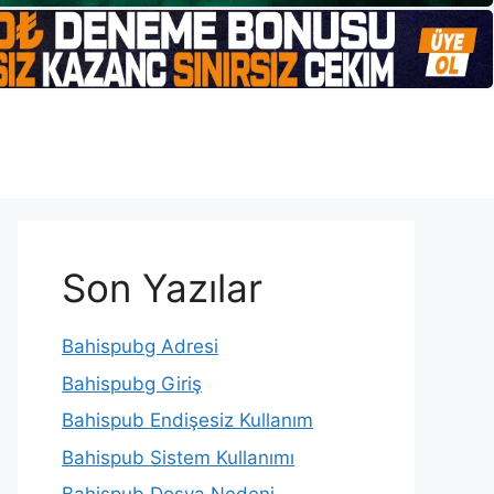
Son Yazılar
Bahispubg Adresi
Bahispubg Giriş
Bahispub Endişesiz Kullanım
Bahispub Sistem Kullanımı