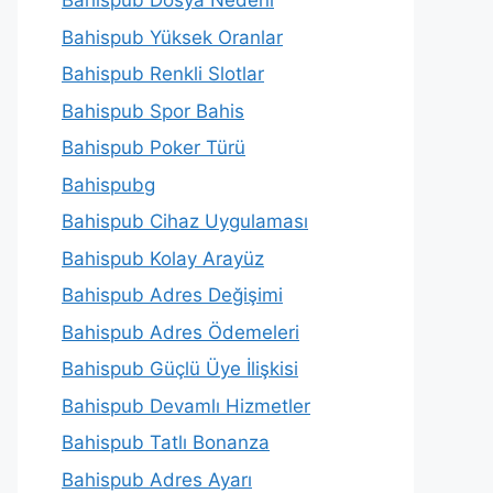
Bahispub Dosya Nedeni
Bahispub Yüksek Oranlar
Bahispub Renkli Slotlar
Bahispub Spor Bahis
Bahispub Poker Türü
Bahispubg
Bahispub Cihaz Uygulaması
Bahispub Kolay Arayüz
Bahispub Adres Değişimi
Bahispub Adres Ödemeleri
Bahispub Güçlü Üye İlişkisi
Bahispub Devamlı Hizmetler
Bahispub Tatlı Bonanza
Bahispub Adres Ayarı