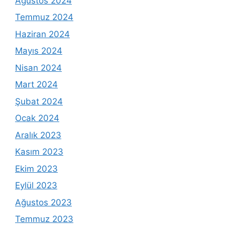
Ağustos 2024
Temmuz 2024
Haziran 2024
Mayıs 2024
Nisan 2024
Mart 2024
Şubat 2024
Ocak 2024
Aralık 2023
Kasım 2023
Ekim 2023
Eylül 2023
Ağustos 2023
Temmuz 2023