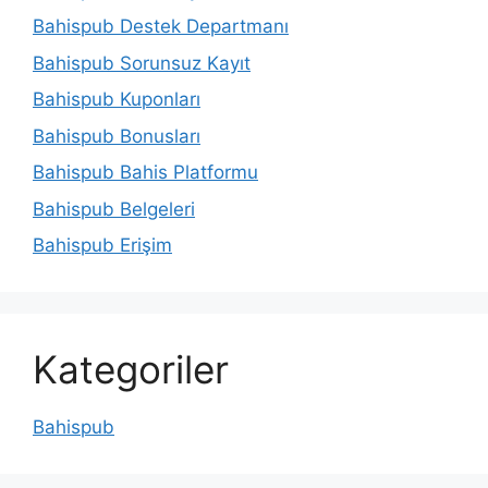
Bahispub Destek Departmanı
Bahispub Sorunsuz Kayıt
Bahispub Kuponları
Bahispub Bonusları
Bahispub Bahis Platformu
Bahispub Belgeleri
Bahispub Erişim
Kategoriler
Bahispub