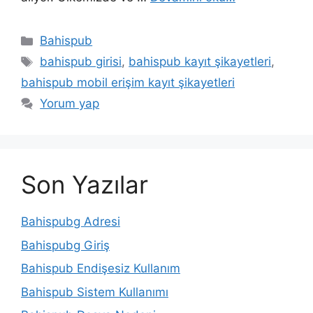
Kategoriler
Bahispub
Etiketler
bahispub girisi
,
bahispub kayıt şikayetleri
,
bahispub mobil erişim kayıt şikayetleri
Yorum yap
Son Yazılar
Bahispubg Adresi
Bahispubg Giriş
Bahispub Endişesiz Kullanım
Bahispub Sistem Kullanımı