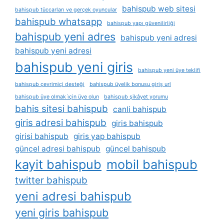
bahispub web sitesi
bahispub tüccarları ve gerçek oyuncular
bahispub whatsapp
bahispub yapı güvenilirliği
bahispub yeni adres
bahispub yeni adresi
bahispub yeni adresi
bahispub yeni giris
bahispub yeni üye teklifi
bahispub çevrimiçi desteği
bahispub üyelik bonusu giriş url
bahispub üye olmak i̇çin üye olun
bahispub şikâyet yorumu
bahis sitesi bahispub
canli bahispub
giris adresi bahispub
giris bahispub
girisi bahispub
giris yap bahispub
güncel adresi bahispub
güncel bahispub
kayit bahispub
mobil bahispub
twitter bahispub
yeni adresi bahispub
yeni giris bahispub