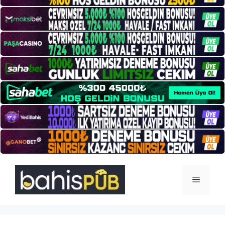
İçeriğe
atla
Menü