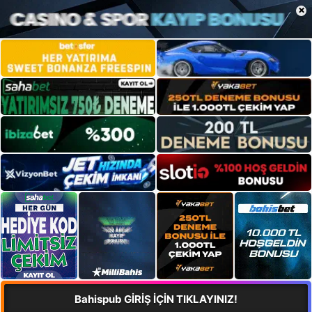
×
Bahispub GİRİŞ İÇİN TIKLAYINIZ!