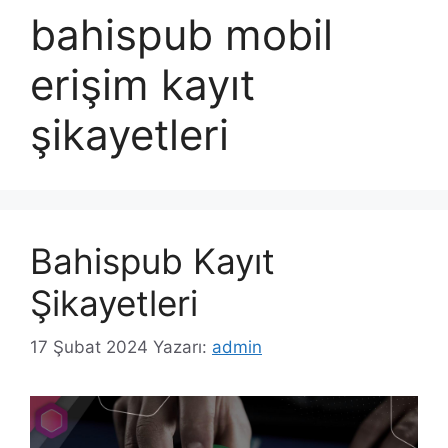
bahispub mobil
erişim kayıt
şikayetleri
Bahispub Kayıt
Şikayetleri
17 Şubat 2024
Yazarı:
admin