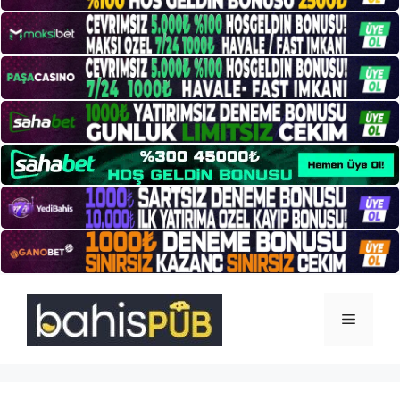
İçeriğe
atla
Menü