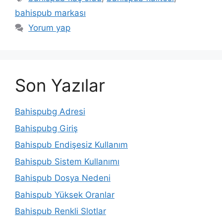
bahispub markası
Yorum yap
Son Yazılar
Bahispubg Adresi
Bahispubg Giriş
Bahispub Endişesiz Kullanım
Bahispub Sistem Kullanımı
Bahispub Dosya Nedeni
Bahispub Yüksek Oranlar
Bahispub Renkli Slotlar