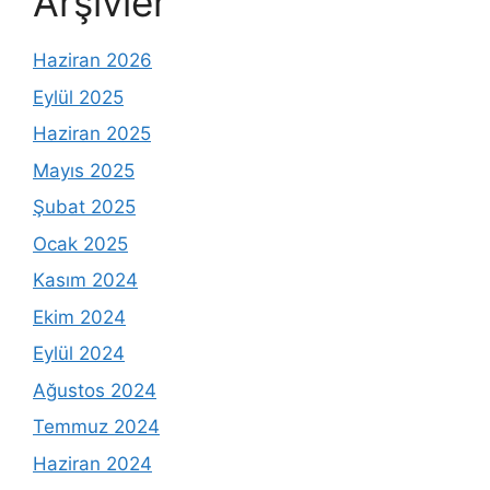
Arşivler
Haziran 2026
Eylül 2025
Haziran 2025
Mayıs 2025
Şubat 2025
Ocak 2025
Kasım 2024
Ekim 2024
Eylül 2024
Ağustos 2024
Temmuz 2024
Haziran 2024