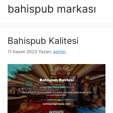
bahispub markası
Bahispub Kalitesi
11 Kasım 2023
Yazarı:
admin