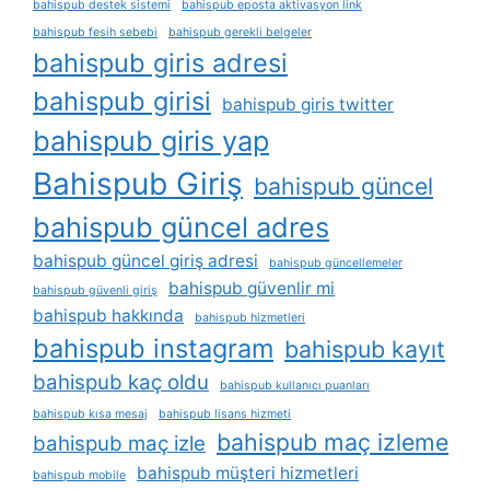
bahispub destek sistemi
bahispub eposta aktivasyon link
bahispub fesih sebebi
bahispub gerekli belgeler
bahispub giris adresi
bahispub girisi
bahispub giris twitter
bahispub giris yap
Bahispub Giriş
bahispub güncel
bahispub güncel adres
bahispub güncel giriş adresi
bahispub güncellemeler
bahispub güvenlir mi
bahispub güvenli giriş
bahispub hakkında
bahispub hizmetleri
bahispub instagram
bahispub kayıt
bahispub kaç oldu
bahispub kullanıcı puanları
bahispub kısa mesaj
bahispub lisans hizmeti
bahispub maç izleme
bahispub maç izle
bahispub müşteri hizmetleri
bahispub mobile