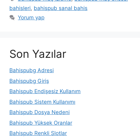
bahisleri
,
bahispub sanal bahis
Yorum yap
Son Yazılar
Bahispubg Adresi
Bahispubg Giriş
Bahispub Endişesiz Kullanım
Bahispub Sistem Kullanımı
Bahispub Dosya Nedeni
Bahispub Yüksek Oranlar
Bahispub Renkli Slotlar