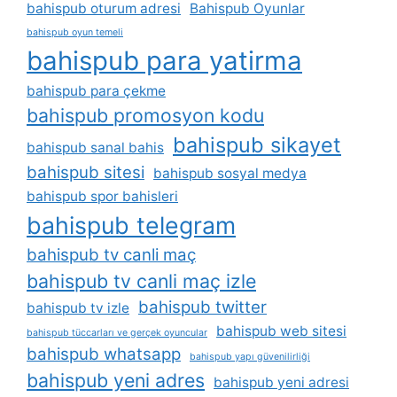
bahispub oturum adresi
Bahispub Oyunlar
bahispub oyun temeli
bahispub para yatirma
bahispub para çekme
bahispub promosyon kodu
bahispub sikayet
bahispub sanal bahis
bahispub sitesi
bahispub sosyal medya
bahispub spor bahisleri
bahispub telegram
bahispub tv canli maç
bahispub tv canli maç izle
bahispub twitter
bahispub tv izle
bahispub web sitesi
bahispub tüccarları ve gerçek oyuncular
bahispub whatsapp
bahispub yapı güvenilirliği
bahispub yeni adres
bahispub yeni adresi