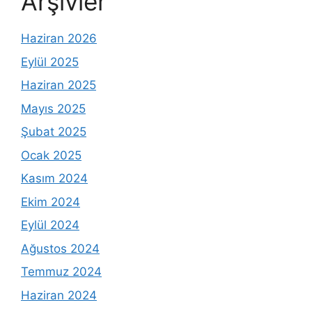
Arşivler
Haziran 2026
Eylül 2025
Haziran 2025
Mayıs 2025
Şubat 2025
Ocak 2025
Kasım 2024
Ekim 2024
Eylül 2024
Ağustos 2024
Temmuz 2024
Haziran 2024