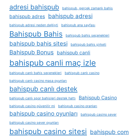
adresi bahispub
bahispub, gerçek zamanlı bahis
bahispub adresi
bahispub adres
bahispub adresi neden değişti
bahispub ana sayfası
Bahispub Bahis
bahispub bahis seçenekleri
bahispub bahis sitesi
bahispub bahis şirketi
Bahispub Bonus
bahispub canli
bahispub canli maç izle
bahispub canlı bahis seçenekleri
bahispub canlı casino
bahispub canlı casino masa oyunları
bahispub canlı destek
Bahispub Casino
bahispub canlı spor bahisleri destek hattı
bahispub casino güvenilir mi
bahispub casino oranları
bahispub casino oyunları
bahispub casino sever
bahispub casino sever oyunları
bahispub casino sitesi
bahispub com