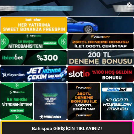
×
Bahispub GİRİŞ İÇİN TIKLAYINIZ!