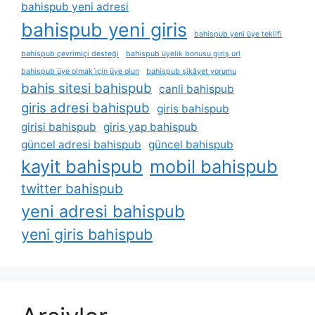
bahispub yeni adresi
bahispub yeni giris
bahispub yeni üye teklifi
bahispub çevrimiçi desteği
bahispub üyelik bonusu giriş url
bahispub üye olmak i̇çin üye olun
bahispub şikâyet yorumu
bahis sitesi bahispub
canli bahispub
giris adresi bahispub
giris bahispub
girisi bahispub
giris yap bahispub
güncel adresi bahispub
güncel bahispub
kayit bahispub
mobil bahispub
twitter bahispub
yeni adresi bahispub
yeni giris bahispub