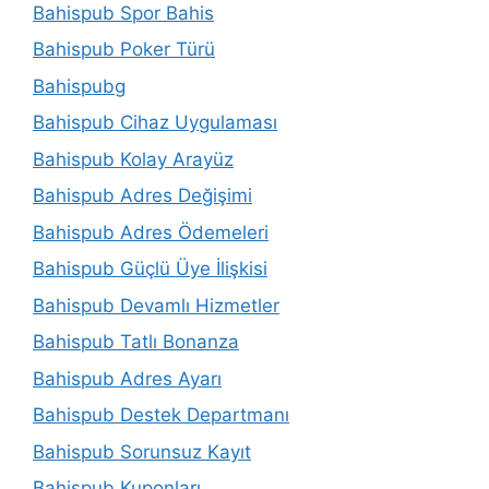
Bahispub Spor Bahis
Bahispub Poker Türü
Bahispubg
Bahispub Cihaz Uygulaması
Bahispub Kolay Arayüz
Bahispub Adres Değişimi
Bahispub Adres Ödemeleri
Bahispub Güçlü Üye İlişkisi
Bahispub Devamlı Hizmetler
Bahispub Tatlı Bonanza
Bahispub Adres Ayarı
Bahispub Destek Departmanı
Bahispub Sorunsuz Kayıt
Bahispub Kuponları