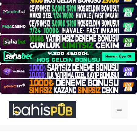
İçeriğe
atla
Menü