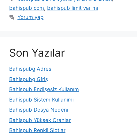
bahispub com
,
bahispub limit var mı
Yorum yap
Son Yazılar
Bahispubg Adresi
Bahispubg Giriş
Bahispub Endişesiz Kullanım
Bahispub Sistem Kullanımı
Bahispub Dosya Nedeni
Bahispub Yüksek Oranlar
Bahispub Renkli Slotlar