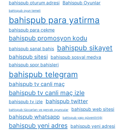
bahispub oturum adresi
Bahispub Oyunlar
bahispub oyun temeli
bahispub para yatirma
bahispub para çekme
bahispub promosyon kodu
bahispub sikayet
bahispub sanal bahis
bahispub sitesi
bahispub sosyal medya
bahispub spor bahisleri
bahispub telegram
bahispub tv canli maç
bahispub tv canli maç izle
bahispub twitter
bahispub tv izle
bahispub web sitesi
bahispub tüccarları ve gerçek oyuncular
bahispub whatsapp
bahispub yapı güvenilirliği
bahispub yeni adres
bahispub yeni adresi