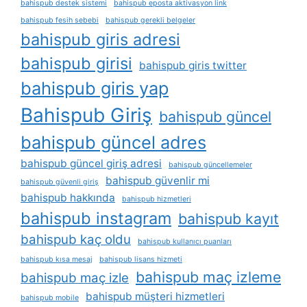
bahispub destek sistemi
bahispub eposta aktivasyon link
bahispub fesih sebebi
bahispub gerekli belgeler
bahispub giris adresi
bahispub girisi
bahispub giris twitter
bahispub giris yap
Bahispub Giriş
bahispub güncel
bahispub güncel adres
bahispub güncel giriş adresi
bahispub güncellemeler
bahispub güvenlir mi
bahispub güvenli giriş
bahispub hakkında
bahispub hizmetleri
bahispub instagram
bahispub kayıt
bahispub kaç oldu
bahispub kullanıcı puanları
bahispub kısa mesaj
bahispub lisans hizmeti
bahispub maç izleme
bahispub maç izle
bahispub müşteri hizmetleri
bahispub mobile