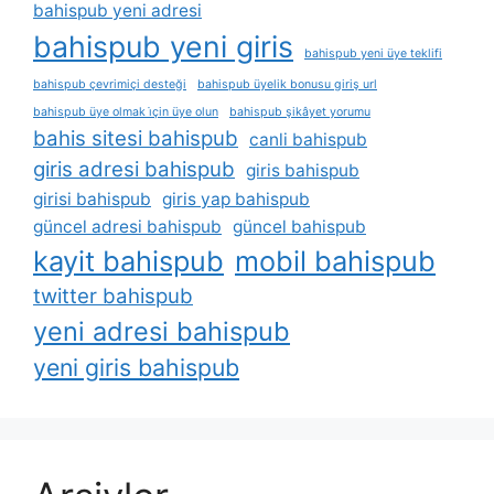
bahispub yeni adresi
bahispub yeni giris
bahispub yeni üye teklifi
bahispub çevrimiçi desteği
bahispub üyelik bonusu giriş url
bahispub üye olmak i̇çin üye olun
bahispub şikâyet yorumu
bahis sitesi bahispub
canli bahispub
giris adresi bahispub
giris bahispub
girisi bahispub
giris yap bahispub
güncel adresi bahispub
güncel bahispub
kayit bahispub
mobil bahispub
twitter bahispub
yeni adresi bahispub
yeni giris bahispub