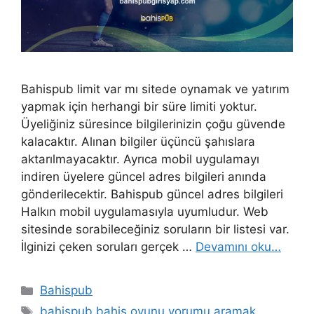
Bahispub limit var mı sitede oynamak ve yatırım
yapmak için herhangi bir süre limiti yoktur.
Üyeliğiniz süresince bilgilerinizin çoğu güvende
kalacaktır. Alınan bilgiler üçüncü şahıslara
aktarılmayacaktır. Ayrıca mobil uygulamayı
indiren üyelere güncel adres bilgileri anında
gönderilecektir. Bahispub güncel adres bilgileri
Halkın mobil uygulamasıyla uyumludur. Web
sitesinde sorabileceğiniz soruların bir listesi var.
İlginizi çeken soruları gerçek …
Devamını oku…
Kategoriler
Bahispub
Etiketler
bahispub bahis oyunu yorumu aramak
,