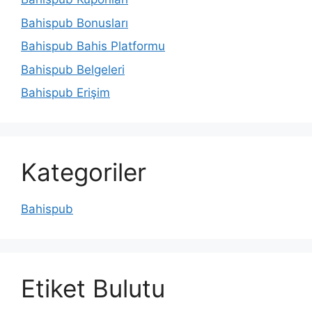
Bahispub Bonusları
Bahispub Bahis Platformu
Bahispub Belgeleri
Bahispub Erişim
Kategoriler
Bahispub
Etiket Bulutu