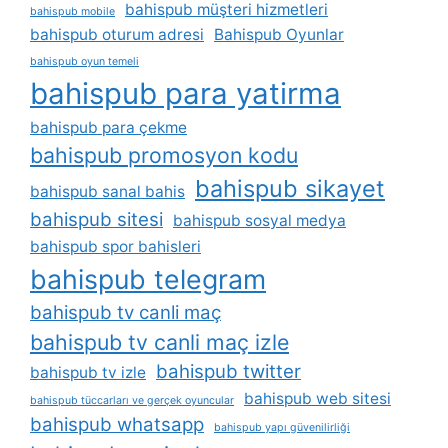
bahispub müşteri hizmetleri
bahispub mobile
bahispub oturum adresi
Bahispub Oyunlar
bahispub oyun temeli
bahispub para yatirma
bahispub para çekme
bahispub promosyon kodu
bahispub sikayet
bahispub sanal bahis
bahispub sitesi
bahispub sosyal medya
bahispub spor bahisleri
bahispub telegram
bahispub tv canli maç
bahispub tv canli maç izle
bahispub twitter
bahispub tv izle
bahispub web sitesi
bahispub tüccarları ve gerçek oyuncular
bahispub whatsapp
bahispub yapı güvenilirliği