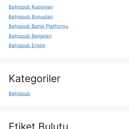
Bahispub Kuponları
Bahispub Bonusları
Bahispub Bahis Platformu
Bahispub Belgeleri
Bahispub Erişim
Kategoriler
Bahispub
Etiket Bulutu