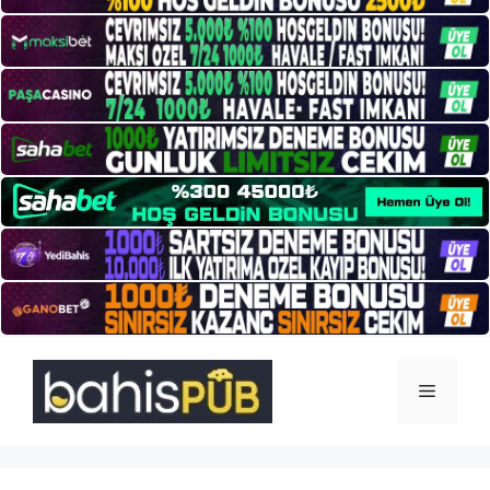
İçeriğe
atla
Menü