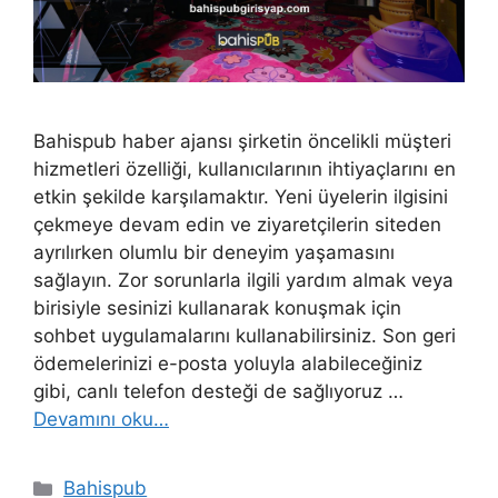
Bahispub haber ajansı şirketin öncelikli müşteri
hizmetleri özelliği, kullanıcılarının ihtiyaçlarını en
etkin şekilde karşılamaktır. Yeni üyelerin ilgisini
çekmeye devam edin ve ziyaretçilerin siteden
ayrılırken olumlu bir deneyim yaşamasını
sağlayın. Zor sorunlarla ilgili yardım almak veya
birisiyle sesinizi kullanarak konuşmak için
sohbet uygulamalarını kullanabilirsiniz. Son geri
ödemelerinizi e-posta yoluyla alabileceğiniz
gibi, canlı telefon desteği de sağlıyoruz …
Devamını oku…
Kategoriler
Bahispub