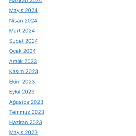
Haziran 2024
Mayıs 2024
Nisan 2024
Mart 2024
Şubat 2024
Ocak 2024
Aralık 2023
Kasım 2023
Ekim 2023
Eylül 2023
Ağustos 2023
Temmuz 2023
Haziran 2023
Mayıs 2023