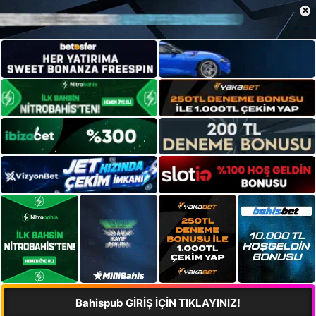
×
Bahispub GİRİŞ İÇİN TIKLAYINIZ!