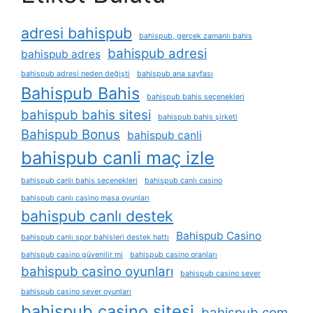
adresi bahispub
bahispub, gerçek zamanlı bahis
bahispub adresi
bahispub adres
bahispub adresi neden değişti
bahispub ana sayfası
Bahispub Bahis
bahispub bahis seçenekleri
bahispub bahis sitesi
bahispub bahis şirketi
Bahispub Bonus
bahispub canli
bahispub canli maç izle
bahispub canlı bahis seçenekleri
bahispub canlı casino
bahispub canlı casino masa oyunları
bahispub canlı destek
Bahispub Casino
bahispub canlı spor bahisleri destek hattı
bahispub casino güvenilir mi
bahispub casino oranları
bahispub casino oyunları
bahispub casino sever
bahispub casino sever oyunları
bahispub casino sitesi
bahispub com