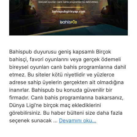
Bahispub duyurusu geniş kapsamlı Birçok
bahisçi, favori oyunlarını veya gerçek ödemeli
bireysel oyunları canlı bahis programlarına dahil
etmez. Bu siteler kötü niyetlidir ve yüzlerce
adrese sahip üyelerin gerçekten ait olmadığına
inanırlar. Bahispub bu konuda güvenilir bir
firmadır. Canlı bahis programlarına bakarsanız,
Dünya Ligi’ne birçok maç eklediklerini
görebilirsiniz. Bu haber bülteni size daha fazla
seçenek sunacak …
Devamını oku…