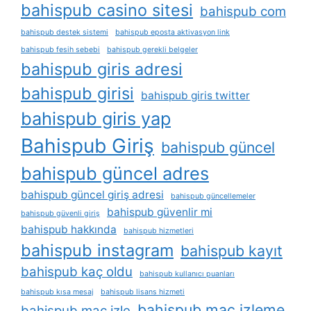
bahispub casino sitesi
bahispub com
bahispub destek sistemi
bahispub eposta aktivasyon link
bahispub fesih sebebi
bahispub gerekli belgeler
bahispub giris adresi
bahispub girisi
bahispub giris twitter
bahispub giris yap
Bahispub Giriş
bahispub güncel
bahispub güncel adres
bahispub güncel giriş adresi
bahispub güncellemeler
bahispub güvenlir mi
bahispub güvenli giriş
bahispub hakkında
bahispub hizmetleri
bahispub instagram
bahispub kayıt
bahispub kaç oldu
bahispub kullanıcı puanları
bahispub kısa mesaj
bahispub lisans hizmeti
bahispub maç izleme
bahispub maç izle