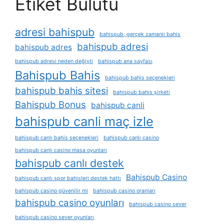
Etiket Bulutu
adresi bahispub
bahispub, gerçek zamanlı bahis
bahispub adresi
bahispub adres
bahispub adresi neden değişti
bahispub ana sayfası
Bahispub Bahis
bahispub bahis seçenekleri
bahispub bahis sitesi
bahispub bahis şirketi
Bahispub Bonus
bahispub canli
bahispub canli maç izle
bahispub canlı bahis seçenekleri
bahispub canlı casino
bahispub canlı casino masa oyunları
bahispub canlı destek
Bahispub Casino
bahispub canlı spor bahisleri destek hattı
bahispub casino güvenilir mi
bahispub casino oranları
bahispub casino oyunları
bahispub casino sever
bahispub casino sever oyunları