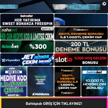
×
Bahispub GİRİŞ İÇİN TIKLAYINIZ!