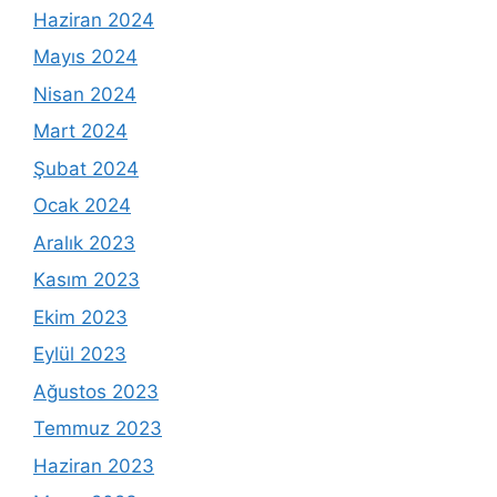
Haziran 2024
Mayıs 2024
Nisan 2024
Mart 2024
Şubat 2024
Ocak 2024
Aralık 2023
Kasım 2023
Ekim 2023
Eylül 2023
Ağustos 2023
Temmuz 2023
Haziran 2023