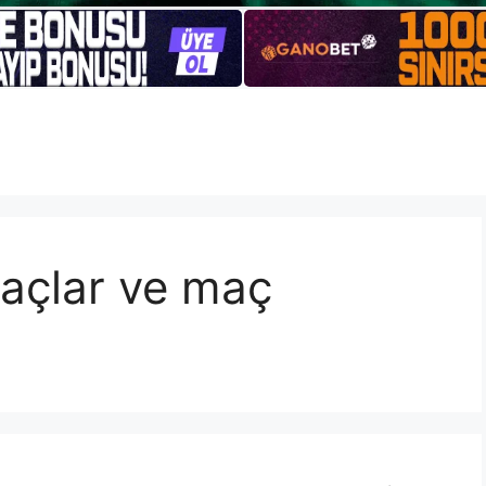
açlar ve maç