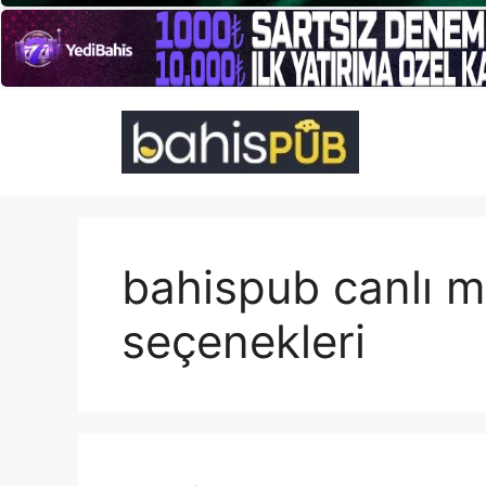
İçeriğe
atla
bahispub canlı m
seçenekleri