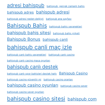
adresi bahispub
bahispub, gerçek zamanlı bahis
bahispub adresi
bahispub adres
bahispub adresi neden değişti
bahispub ana sayfası
Bahispub Bahis
bahispub bahis seçenekleri
bahispub bahis sitesi
bahispub bahis şirketi
Bahispub Bonus
bahispub canli
bahispub canli maç izle
bahispub canlı bahis seçenekleri
bahispub canlı casino
bahispub canlı casino masa oyunları
bahispub canlı destek
Bahispub Casino
bahispub canlı spor bahisleri destek hattı
bahispub casino güvenilir mi
bahispub casino oranları
bahispub casino oyunları
bahispub casino sever
bahispub casino sever oyunları
bahispub casino sitesi
bahispub com