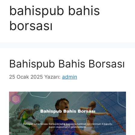
bahispub bahis
borsası
Bahispub Bahis Borsası
25 Ocak 2025
Yazarı:
admin