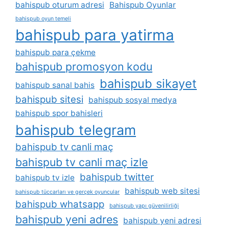
bahispub oturum adresi
Bahispub Oyunlar
bahispub oyun temeli
bahispub para yatirma
bahispub para çekme
bahispub promosyon kodu
bahispub sikayet
bahispub sanal bahis
bahispub sitesi
bahispub sosyal medya
bahispub spor bahisleri
bahispub telegram
bahispub tv canli maç
bahispub tv canli maç izle
bahispub twitter
bahispub tv izle
bahispub web sitesi
bahispub tüccarları ve gerçek oyuncular
bahispub whatsapp
bahispub yapı güvenilirliği
bahispub yeni adres
bahispub yeni adresi