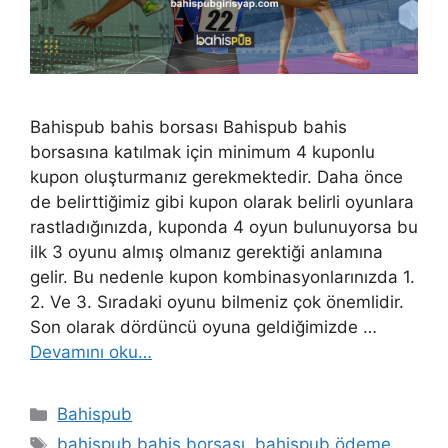
Bahispub bahis borsası Bahispub bahis
borsasına katılmak için minimum 4 kuponlu
kupon oluşturmanız gerekmektedir. Daha önce
de belirttiğimiz gibi kupon olarak belirli oyunlara
rastladığınızda, kuponda 4 oyun bulunuyorsa bu
ilk 3 oyunu almış olmanız gerektiği anlamına
gelir. Bu nedenle kupon kombinasyonlarınızda 1.
2. Ve 3. Sıradaki oyunu bilmeniz çok önemlidir.
Son olarak dördüncü oyuna geldiğimizde …
Devamını oku…
Kategoriler
Bahispub
Etiketler
bahispub bahis borsası
,
bahispub ödeme