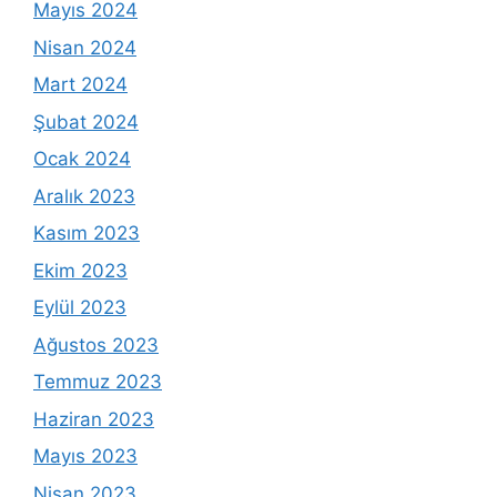
Mayıs 2024
Nisan 2024
Mart 2024
Şubat 2024
Ocak 2024
Aralık 2023
Kasım 2023
Ekim 2023
Eylül 2023
Ağustos 2023
Temmuz 2023
Haziran 2023
Mayıs 2023
Nisan 2023