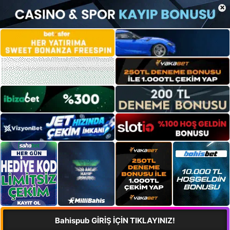
×
Bahispub GİRİŞ İÇİN TIKLAYINIZ!