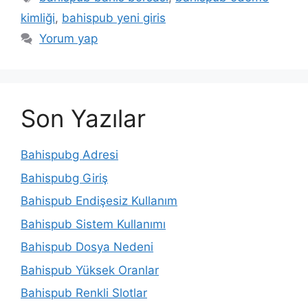
kimliği
,
bahispub yeni giris
Yorum yap
Son Yazılar
Bahispubg Adresi
Bahispubg Giriş
Bahispub Endişesiz Kullanım
Bahispub Sistem Kullanımı
Bahispub Dosya Nedeni
Bahispub Yüksek Oranlar
Bahispub Renkli Slotlar