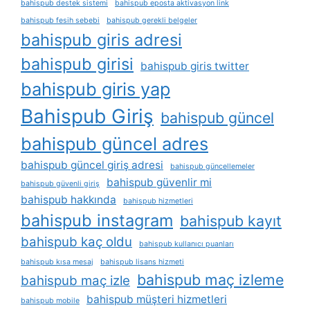
bahispub destek sistemi
bahispub eposta aktivasyon link
bahispub fesih sebebi
bahispub gerekli belgeler
bahispub giris adresi
bahispub girisi
bahispub giris twitter
bahispub giris yap
Bahispub Giriş
bahispub güncel
bahispub güncel adres
bahispub güncel giriş adresi
bahispub güncellemeler
bahispub güvenlir mi
bahispub güvenli giriş
bahispub hakkında
bahispub hizmetleri
bahispub instagram
bahispub kayıt
bahispub kaç oldu
bahispub kullanıcı puanları
bahispub kısa mesaj
bahispub lisans hizmeti
bahispub maç izleme
bahispub maç izle
bahispub müşteri hizmetleri
bahispub mobile