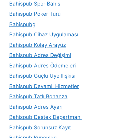
Bahispub Spor Bahis
Bahispub Poker Türü
Bahispubg
Bahispub Cihaz Uygulaması
Bahispub Kolay Arayüz
Bahispub Adres Değişimi
Bahispub Adres Ödemeleri
Bahispub Güçlü Üye İlişkisi
Bahispub Devamlı Hizmetler
Bahispub Tatlı Bonanza
Bahispub Adres Ayarı
Bahispub Destek Departmanı
Bahispub Sorunsuz Kayıt
Bahispub Kuponları