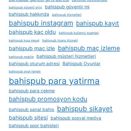
bahispub güncellemeler
bahispub güvenlir mi
bahispub güvenli giriş
bahispub hakkında
bahispub hizmetleri
bahispub instagram
bahispub kayıt
bahispub kaç oldu
bahispub kullanıcı puanları
bahispub kısa mesaj
bahispub lisans hizmeti
bahispub maç izleme
bahispub maç izle
bahispub müşteri hizmetleri
bahispub mobile
bahispub oturum adresi
Bahispub Oyunlar
bahispub oyun temeli
bahispub para yatirma
bahispub para çekme
bahispub promosyon kodu
bahispub sikayet
bahispub sanal bahis
bahispub sitesi
bahispub sosyal medya
bahispub spor bahisleri