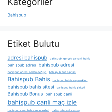
Kategoriler
Bahispub
Etiket Bulutu
adresi bahispub
bahispub, gerçek zamanlı bahis
bahispub adresi
bahispub adres
bahispub adresi neden değişti
bahispub ana sayfası
Bahispub Bahis
bahispub bahis seçenekleri
bahispub bahis sitesi
bahispub bahis şirketi
Bahispub Bonus
bahispub canli
bahispub canli maç izle
bahispub canlı bahis seçenekleri
bahispub canlı casino