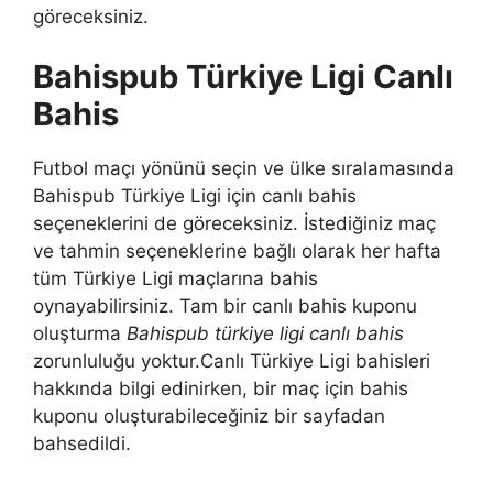
göreceksiniz.
Bahispub Türkiye Ligi Canlı
Bahis
Futbol maçı yönünü seçin ve ülke sıralamasında
Bahispub Türkiye Ligi için canlı bahis
seçeneklerini de göreceksiniz. İstediğiniz maç
ve tahmin seçeneklerine bağlı olarak her hafta
tüm Türkiye Ligi maçlarına bahis
oynayabilirsiniz. Tam bir canlı bahis kuponu
oluşturma
Bahispub türkiye ligi canlı bahis
zorunluluğu yoktur.Canlı Türkiye Ligi bahisleri
hakkında bilgi edinirken, bir maç için bahis
kuponu oluşturabileceğiniz bir sayfadan
bahsedildi.