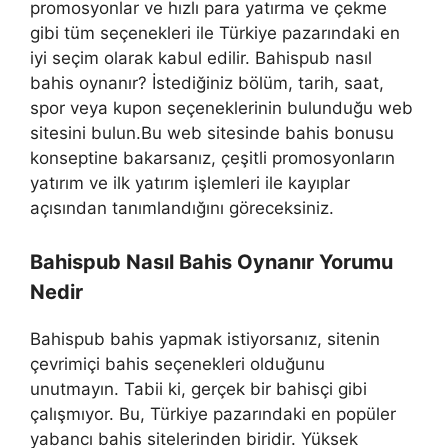
promosyonlar ve hızlı para yatırma ve çekme
gibi tüm seçenekleri ile Türkiye pazarındaki en
iyi seçim olarak kabul edilir. Bahispub nasıl
bahis oynanır? İstediğiniz bölüm, tarih, saat,
spor veya kupon seçeneklerinin bulunduğu web
sitesini bulun.Bu web sitesinde bahis bonusu
konseptine bakarsanız, çeşitli promosyonların
yatırım ve ilk yatırım işlemleri ile kayıplar
açısından tanımlandığını göreceksiniz.
Bahispub Nasıl Bahis Oynanır Yorumu
Nedir
Bahispub bahis yapmak istiyorsanız, sitenin
çevrimiçi bahis seçenekleri olduğunu
unutmayın. Tabii ki, gerçek bir bahisçi gibi
çalışmıyor. Bu, Türkiye pazarındaki en popüler
yabancı bahis sitelerinden biridir. Yüksek