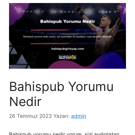
Bahispub Yorumu
Nedir
26 Temmuz 2023
Yazarı:
admin
Bahispub yorumu nedir yorum, sizi aydınlatan