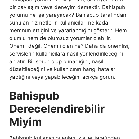
bir paylaşım veya deneyim demektir. Bahispub
yorumu ne işe yarayacak? Bahispub tarafından
sunulan hizmetlerin kullanıcıları ne kadar
memnun ettiğini ve yararlandığını gösterir. Hem
olumlu hem de olumsuz yorumlar olabilir.
Önemli değil. Önemli olan ne? Daha da önemlisi,
servislerin kullanıcılara nasıl yönlendirileceğini
anlatır. Bir sorun olup olmadığını, nasıl
düzeltileceğini ve kullanıcının hangi hataları
yaptığını veya yapabileceğini açıkça görün.
Bahispub
Derecelendirebilir
Miyim
Bahispub kullanıcı puanları, kişiler tarafından