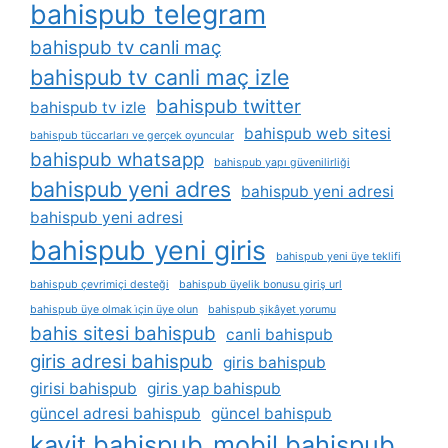
bahispub telegram
bahispub tv canli maç
bahispub tv canli maç izle
bahispub twitter
bahispub tv izle
bahispub web sitesi
bahispub tüccarları ve gerçek oyuncular
bahispub whatsapp
bahispub yapı güvenilirliği
bahispub yeni adres
bahispub yeni adresi
bahispub yeni adresi
bahispub yeni giris
bahispub yeni üye teklifi
bahispub çevrimiçi desteği
bahispub üyelik bonusu giriş url
bahispub üye olmak i̇çin üye olun
bahispub şikâyet yorumu
bahis sitesi bahispub
canli bahispub
giris adresi bahispub
giris bahispub
girisi bahispub
giris yap bahispub
güncel adresi bahispub
güncel bahispub
kayit bahispub
mobil bahispub