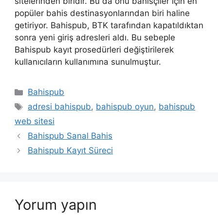
sitelerinden biridir. Bu da onu bahisçiler için en
popüler bahis destinasyonlarından biri haline
getiriyor. Bahispub, BTK tarafından kapatıldıktan
sonra yeni giriş adresleri aldı. Bu sebeple
Bahispub kayıt prosedürleri değiştirilerek
kullanıcıların kullanımına sunulmuştur.
Kategoriler
Bahispub
Etiketler
adresi bahispub
,
bahispub oyun
,
bahispub
web sitesi
Bahispub Sanal Bahis
Bahispub Kayıt Süreci
Yorum yapın