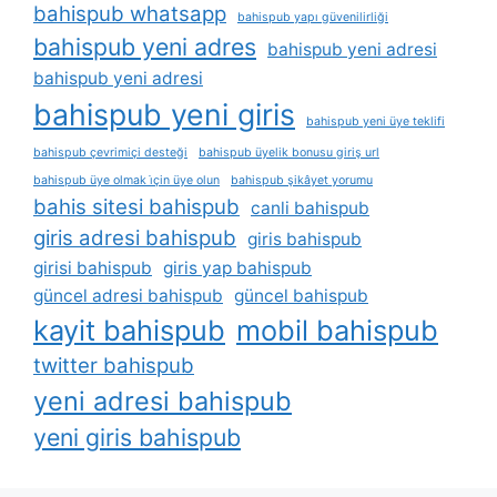
bahispub whatsapp
bahispub yapı güvenilirliği
bahispub yeni adres
bahispub yeni adresi
bahispub yeni adresi
bahispub yeni giris
bahispub yeni üye teklifi
bahispub çevrimiçi desteği
bahispub üyelik bonusu giriş url
bahispub üye olmak i̇çin üye olun
bahispub şikâyet yorumu
bahis sitesi bahispub
canli bahispub
giris adresi bahispub
giris bahispub
girisi bahispub
giris yap bahispub
güncel adresi bahispub
güncel bahispub
kayit bahispub
mobil bahispub
twitter bahispub
yeni adresi bahispub
yeni giris bahispub