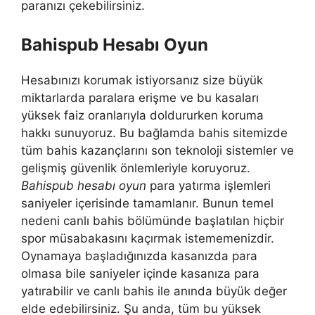
paranızı çekebilirsiniz.
Bahispub Hesabı Oyun
Hesabınızı korumak istiyorsanız size büyük
miktarlarda paralara erişme ve bu kasaları
yüksek faiz oranlarıyla doldururken koruma
hakkı sunuyoruz. Bu bağlamda bahis sitemizde
tüm bahis kazançlarını son teknoloji sistemler ve
gelişmiş güvenlik önlemleriyle koruyoruz.
Bahispub hesabı oyun
para yatırma işlemleri
saniyeler içerisinde tamamlanır. Bunun temel
nedeni canlı bahis bölümünde başlatılan hiçbir
spor müsabakasını kaçırmak istememenizdir.
Oynamaya başladığınızda kasanızda para
olmasa bile saniyeler içinde kasanıza para
yatırabilir ve canlı bahis ile anında büyük değer
elde edebilirsiniz. Şu anda, tüm bu yüksek