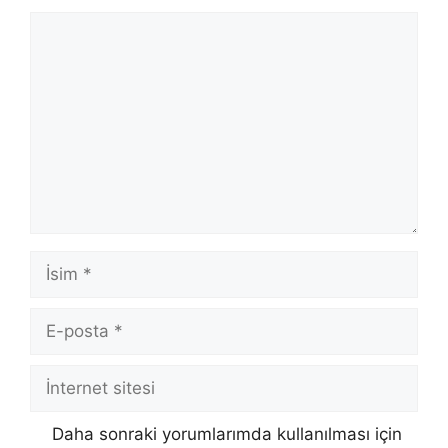
Yorum
İsim
E-
posta
İnternet
sitesi
Daha sonraki yorumlarımda kullanılması için