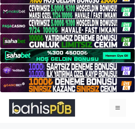
İçeriğe
atla
Menü