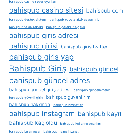
bahispub casino sever oyunları
bahispub casino sitesi
bahispub com
bahispub destek sistemi
bahispub eposta aktivasyon link
bahispub fesih sebebi
bahispub gerekli belgeler
bahispub giris adresi
bahispub girisi
bahispub giris twitter
bahispub giris yap
Bahispub Giriş
bahispub güncel
bahispub güncel adres
bahispub güncel giriş adresi
bahispub güncellemeler
bahispub güvenlir mi
bahispub güvenli giriş
bahispub hakkında
bahispub hizmetleri
bahispub instagram
bahispub kayıt
bahispub kaç oldu
bahispub kullanıcı puanları
bahispub kısa mesaj
bahispub lisans hizmeti