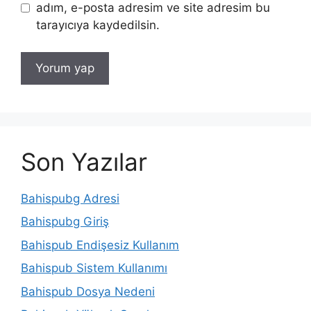
adım, e-posta adresim ve site adresim bu
tarayıcıya kaydedilsin.
Son Yazılar
Bahispubg Adresi
Bahispubg Giriş
Bahispub Endişesiz Kullanım
Bahispub Sistem Kullanımı
Bahispub Dosya Nedeni