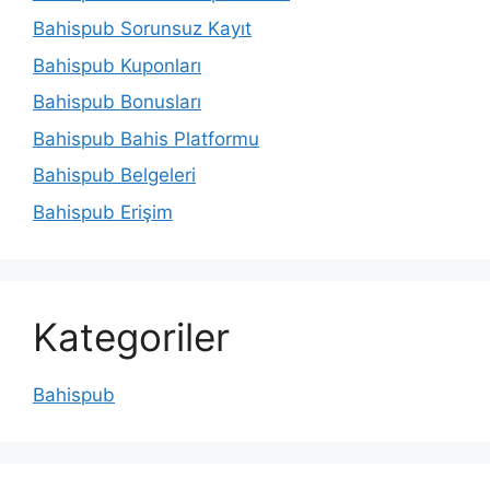
Bahispub Sorunsuz Kayıt
Bahispub Kuponları
Bahispub Bonusları
Bahispub Bahis Platformu
Bahispub Belgeleri
Bahispub Erişim
Kategoriler
Bahispub