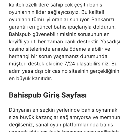
kaliteli özelliklere sahip çok çeşitli bahis
oyunlarının lider sağlayıcısıyız. Bu kaliteli
oyunların tümü iyi oranlar sunuyor. Bankanızı
garantili en güncel bahis ipuçlarıyla doldurun.
Bahispub güvenebilir misiniz sorusunun en
keyifli yanıtı her zaman canlı destektir. Yasadışı
casino sitelerinde anında ödeme alabilir ve
herhangi bir sorun yaşamanız durumunda
müşteri destek ekibine 7/24 ulaşabilirsiniz. Bu
adım yasa dışı bir casino sitesinin gerçekliğinin
en büyük kanıtıdır.
Bahispub Giriş Sayfası
Dünyanın en seçkin yerlerinde bahis oynamak
size büyük kazançlar sağlamıyorsa ve memnun
değilseniz, sanal oyun platformlarında bahis
yaparak oldukça fazla heyecan yaşayabilirsiniz.