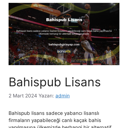
Bahispub Lisans
2 Mart 2024
Yazarı:
admin
Bahispub lisans sadece yabancı lisanslı
firmaların yapabileceği canlı kaçak bahis
yapılmasına ülkemizde herhangi bir alternatif