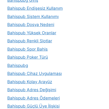
Bahispubg Giriş
Bahispub Endişesiz Kullanım
Bahispub Sistem Kullanımı
Bahispub Dosya Nedeni
Bahispub Yüksek Oranlar
Bahispub Renkli Slotlar
Bahispub Spor Bahis
Bahispub Poker Türü
Bahispubg
Bahispub Cihaz Uygulaması
Bahispub Kolay Arayüz
Bahispub Adres Değişimi
Bahispub Adres Ödemeleri
Bahispub Güçlü Üye İlişkisi