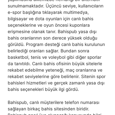
sunulmamaktadır. Üçüncü seviye, kullanıcıların
e-spor başlığına tıklayarak multimedya,
bilgisayar ve dota oyunları için canlı bahis
seçeneklerine ve oyun öncesi kuponlara
erişmesine olanak tanır. Bahispub yasa dışı
bahis oranlarının son derece yüksek olduğu
görüldü. Program desteği canlı bahis kurulunun
belirlediği oranları sağlar. Bundan sonra
basketbol, ​​tenis ve voleybol gibi diğer sporlar
da tanıtıldı. Canlı bahis ofisinin büyük sitelerle
rekabet edebilme yeteneği, maç oranlarına ve
rekabet seviyelerine göre belirlenir. Sitenin spor
bahisleri hizmetleri ve gerçek zamanlı yasa dışı
bahis seçenekleri büyük ilgi gördü.
Bahispub, canlı müşterilere telefon numarası
sağlayan birkaç bahis sitesinden biridir.