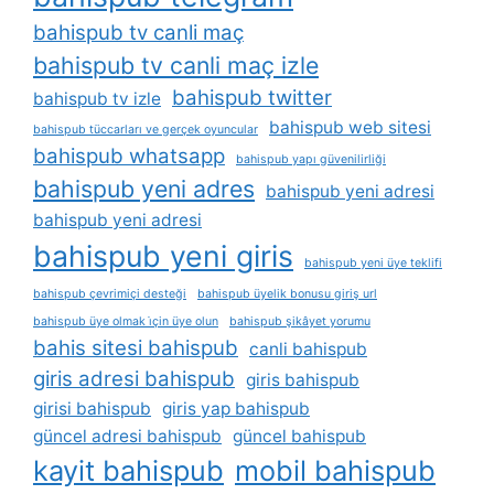
bahispub tv canli maç
bahispub tv canli maç izle
bahispub twitter
bahispub tv izle
bahispub web sitesi
bahispub tüccarları ve gerçek oyuncular
bahispub whatsapp
bahispub yapı güvenilirliği
bahispub yeni adres
bahispub yeni adresi
bahispub yeni adresi
bahispub yeni giris
bahispub yeni üye teklifi
bahispub çevrimiçi desteği
bahispub üyelik bonusu giriş url
bahispub üye olmak i̇çin üye olun
bahispub şikâyet yorumu
bahis sitesi bahispub
canli bahispub
giris adresi bahispub
giris bahispub
girisi bahispub
giris yap bahispub
güncel adresi bahispub
güncel bahispub
kayit bahispub
mobil bahispub