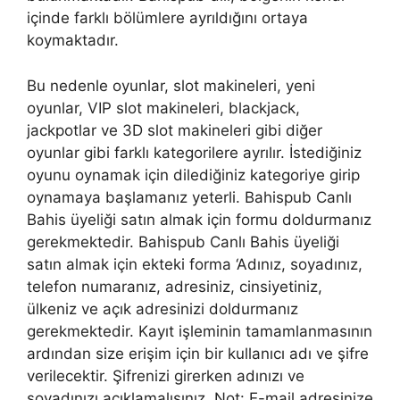
içinde farklı bölümlere ayrıldığını ortaya
koymaktadır.
Bu nedenle oyunlar, slot makineleri, yeni
oyunlar, VIP slot makineleri, blackjack,
jackpotlar ve 3D slot makineleri gibi diğer
oyunlar gibi farklı kategorilere ayrılır. İstediğiniz
oyunu oynamak için dilediğiniz kategoriye girip
oynamaya başlamanız yeterli. Bahispub Canlı
Bahis üyeliği satın almak için formu doldurmanız
gerekmektedir. Bahispub Canlı Bahis üyeliği
satın almak için ekteki forma ‘Adınız, soyadınız,
telefon numaranız, adresiniz, cinsiyetiniz,
ülkeniz ve açık adresinizi doldurmanız
gerekmektedir. Kayıt işleminin tamamlanmasının
ardından size erişim için bir kullanıcı adı ve şifre
verilecektir. Şifrenizi girerken adınızı ve
soyadınızı açıklamalısınız. Not: E-mail adresinize