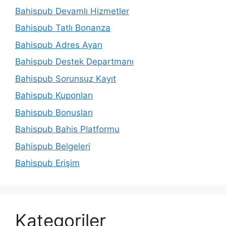
Bahispub Devamlı Hizmetler
Bahispub Tatlı Bonanza
Bahispub Adres Ayarı
Bahispub Destek Departmanı
Bahispub Sorunsuz Kayıt
Bahispub Kuponları
Bahispub Bonusları
Bahispub Bahis Platformu
Bahispub Belgeleri
Bahispub Erişim
Kategoriler