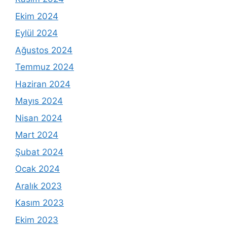
Ekim 2024
Eylül 2024
Ağustos 2024
Temmuz 2024
Haziran 2024
Mayıs 2024
Nisan 2024
Mart 2024
Şubat 2024
Ocak 2024
Aralık 2023
Kasım 2023
Ekim 2023