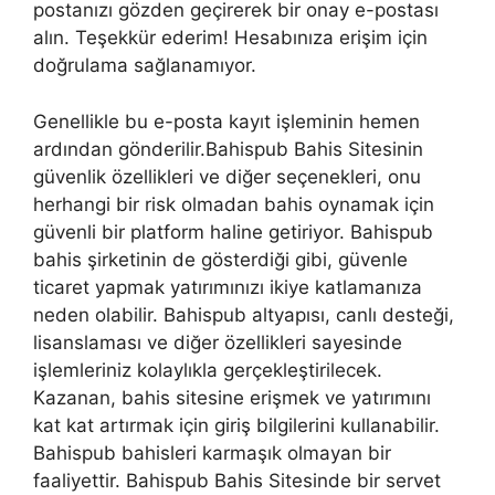
postanızı gözden geçirerek bir onay e-postası
alın. Teşekkür ederim! Hesabınıza erişim için
doğrulama sağlanamıyor.
Genellikle bu e-posta kayıt işleminin hemen
ardından gönderilir.Bahispub Bahis Sitesinin
güvenlik özellikleri ve diğer seçenekleri, onu
herhangi bir risk olmadan bahis oynamak için
güvenli bir platform haline getiriyor. Bahispub
bahis şirketinin de gösterdiği gibi, güvenle
ticaret yapmak yatırımınızı ikiye katlamanıza
neden olabilir. Bahispub altyapısı, canlı desteği,
lisanslaması ve diğer özellikleri sayesinde
işlemleriniz kolaylıkla gerçekleştirilecek.
Kazanan, bahis sitesine erişmek ve yatırımını
kat kat artırmak için giriş bilgilerini kullanabilir.
Bahispub bahisleri karmaşık olmayan bir
faaliyettir. Bahispub Bahis Sitesinde bir servet