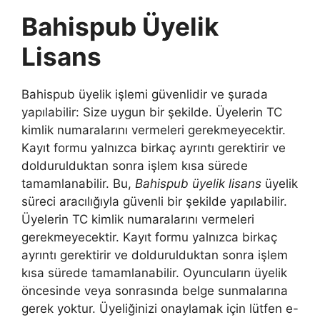
Bahispub Üyelik
Lisans
Bahispub üyelik işlemi güvenlidir ve şurada
yapılabilir: Size uygun bir şekilde. Üyelerin TC
kimlik numaralarını vermeleri gerekmeyecektir.
Kayıt formu yalnızca birkaç ayrıntı gerektirir ve
doldurulduktan sonra işlem kısa sürede
tamamlanabilir. Bu,
Bahispub üyelik lisans
üyelik
süreci aracılığıyla güvenli bir şekilde yapılabilir.
Üyelerin TC kimlik numaralarını vermeleri
gerekmeyecektir. Kayıt formu yalnızca birkaç
ayrıntı gerektirir ve doldurulduktan sonra işlem
kısa sürede tamamlanabilir. Oyuncuların üyelik
öncesinde veya sonrasında belge sunmalarına
gerek yoktur. Üyeliğinizi onaylamak için lütfen e-