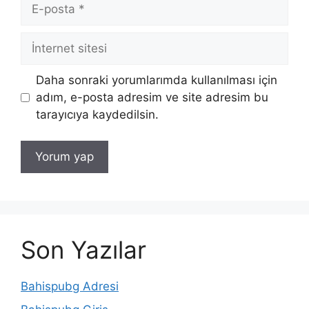
E-
posta
İnternet
sitesi
Daha sonraki yorumlarımda kullanılması için
adım, e-posta adresim ve site adresim bu
tarayıcıya kaydedilsin.
Son Yazılar
Bahispubg Adresi