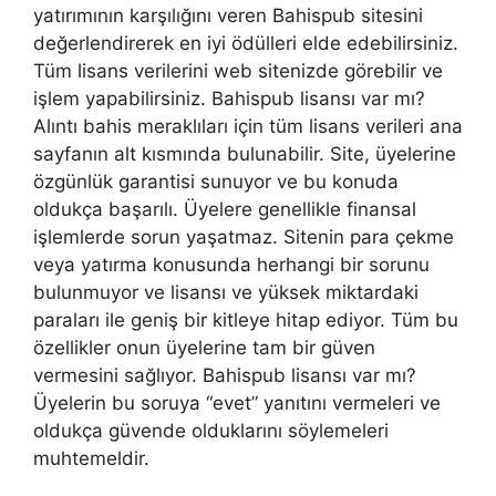
yatırımının karşılığını veren Bahispub sitesini
değerlendirerek en iyi ödülleri elde edebilirsiniz.
Tüm lisans verilerini web sitenizde görebilir ve
işlem yapabilirsiniz. Bahispub lisansı var mı?
Alıntı bahis meraklıları için tüm lisans verileri ana
sayfanın alt kısmında bulunabilir. Site, üyelerine
özgünlük garantisi sunuyor ve bu konuda
oldukça başarılı. Üyelere genellikle finansal
işlemlerde sorun yaşatmaz. Sitenin para çekme
veya yatırma konusunda herhangi bir sorunu
bulunmuyor ve lisansı ve yüksek miktardaki
paraları ile geniş bir kitleye hitap ediyor. Tüm bu
özellikler onun üyelerine tam bir güven
vermesini sağlıyor. Bahispub lisansı var mı?
Üyelerin bu soruya “evet” yanıtını vermeleri ve
oldukça güvende olduklarını söylemeleri
muhtemeldir.