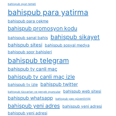
bahispub oyun temeli
bahispub para yatirma
bahispub para çekme
bahispub promosyon kodu
bahispub sikayet
bahispub sanal bahis
bahispub sitesi
bahispub sosyal medya
bahispub spor bahisleri
bahispub telegram
bahispub tv canli maç
bahispub tv canli maç izle
bahispub twitter
bahispub tv izle
bahispub web sitesi
bahispub tüccarları ve gerçek oyuncular
bahispub whatsapp
bahispub yapı güvenilirliği
bahispub yeni adres
bahispub yeni adresi
bahispub yeni adresi