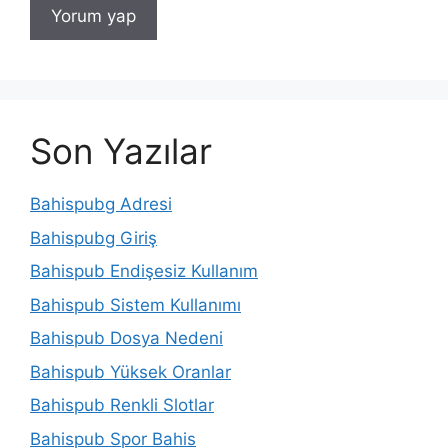
Son Yazılar
Bahispubg Adresi
Bahispubg Giriş
Bahispub Endişesiz Kullanım
Bahispub Sistem Kullanımı
Bahispub Dosya Nedeni
Bahispub Yüksek Oranlar
Bahispub Renkli Slotlar
Bahispub Spor Bahis