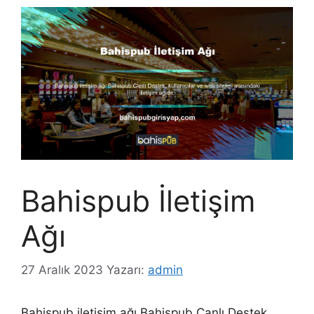
Bahispub İletişim
Ağı
27 Aralık 2023
Yazarı:
admin
Bahispub iletişim ağı Bahispub Canlı Destek,