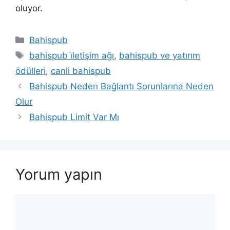
oluyor.
Kategoriler
Bahispub
Etiketler
bahispub i̇letişim ağı
,
bahispub ve yatırım
ödülleri
,
canli bahispub
Bahispub Neden Bağlantı Sorunlarına Neden
Olur
Bahispub Limit Var Mı
Yorum yapın
Yorum