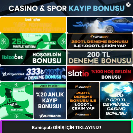
×
Bahispub GİRİŞ İÇİN TIKLAYINIZ!