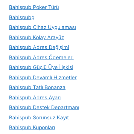
Bahispub Poker Türü
Bahispubg
Bahispub Cihaz Uygulaması
Bahispub Kolay Arayüz
Bahispub Adres Değişimi
Bahispub Adres Ödemeleri
Bahispub Güçlü Üye İlişkisi
Bahispub Devamlı Hizmetler
Bahispub Tatlı Bonanza
Bahispub Adres Ayarı
Bahispub Destek Departmanı
Bahispub Sorunsuz Kayıt
Bahispub Kuponları