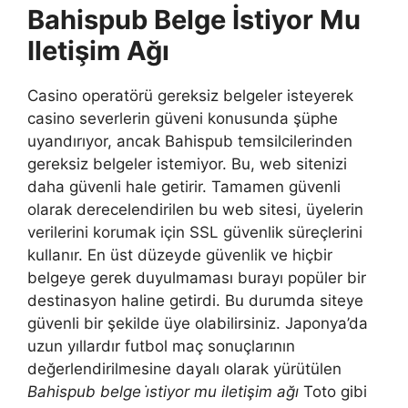
Bahispub Belge İstiyor Mu
Iletişim Ağı
Casino operatörü gereksiz belgeler isteyerek
casino severlerin güveni konusunda şüphe
uyandırıyor, ancak Bahispub temsilcilerinden
gereksiz belgeler istemiyor. Bu, web sitenizi
daha güvenli hale getirir. Tamamen güvenli
olarak derecelendirilen bu web sitesi, üyelerin
verilerini korumak için SSL güvenlik süreçlerini
kullanır. En üst düzeyde güvenlik ve hiçbir
belgeye gerek duyulmaması burayı popüler bir
destinasyon haline getirdi. Bu durumda siteye
güvenli bir şekilde üye olabilirsiniz. Japonya’da
uzun yıllardır futbol maç sonuçlarının
değerlendirilmesine dayalı olarak yürütülen
Bahispub belge i̇stiyor mu iletişim ağı
Toto gibi