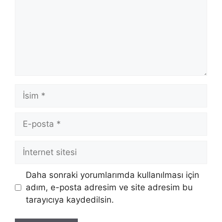
İsim
E-
posta
İnternet
sitesi
Daha sonraki yorumlarımda kullanılması için
adım, e-posta adresim ve site adresim bu
tarayıcıya kaydedilsin.