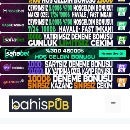
İçeriğe
atla
Menü