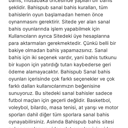
bahis, müsabaka öncesinde yapılan bir bahis
şeklidir. Bahispub sanal bahis kuralları, tüm
bahislerin oyun başlamadan hemen önce
oynanmasını gerektirir. Sitede yer alan sanal
bahis oyunlarında işlem yapabilmek için
Kullanıcıların ayrıca Sitedeki üye hesaplarına
para aktarmaları gerekmektedir. Çünkü belli bir
bakiye olmadan bahis yapamazsınız. Sanal
bahis için iki seçenek vardır, yani bahis tutkunu
bir kupon için yatırdığı tutarı kaybederse geri
ödeme alamayacaktır. Bahispub Sanal bahis
oyunları içerisinde çok farklı seçenekler ve çok
farklı dalları kullanıcılarımızın beğenisine
sunuyoruz. Bu sitedeki sanal bahisler sadece
futbol maçları için geçerli değildir. Basketbol, ​​
voleybol, bilardo, masa tenisi, at yarışı ve motor
sporları dahil diğer tüm sporlara sanal bahis
oynayabilirsiniz. Aslında Bahispub bahis sitesi