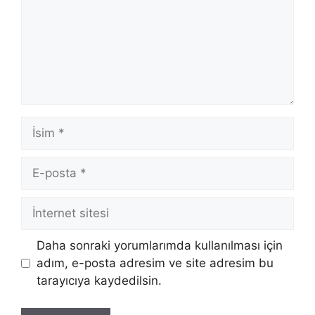
İsim
E-
posta
İnternet
sitesi
Daha sonraki yorumlarımda kullanılması için
adım, e-posta adresim ve site adresim bu
tarayıcıya kaydedilsin.