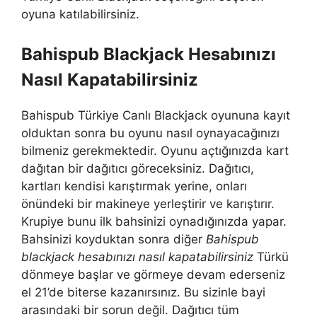
oyuna katılabilirsiniz.
Bahispub Blackjack Hesabınızı
Nasıl Kapatabilirsiniz
Bahispub Türkiye Canlı Blackjack oyununa kayıt
olduktan sonra bu oyunu nasıl oynayacağınızı
bilmeniz gerekmektedir. Oyunu açtığınızda kart
dağıtan bir dağıtıcı göreceksiniz. Dağıtıcı,
kartları kendisi karıştırmak yerine, onları
önündeki bir makineye yerleştirir ve karıştırır.
Krupiye bunu ilk bahsinizi oynadığınızda yapar.
Bahsinizi koyduktan sonra diğer
Bahispub
blackjack hesabınızı nasıl kapatabilirsiniz
Türkü
dönmeye başlar ve görmeye devam ederseniz
el 21’de biterse kazanırsınız. Bu sizinle bayi
arasındaki bir sorun değil. Dağıtıcı tüm