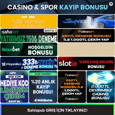
×
Bahispub GİRİŞ İÇİN TIKLAYINIZ!