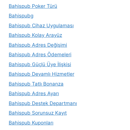
Bahispub Poker Türü
Bahispubg
Bahispub Cihaz Uygulaması
Bahispub Kolay Arayüz
Bahispub Adres Değişimi
Bahispub Adres Ödemeleri
Bahispub Güçlü Üye İlişkisi
Bahispub Devamlı Hizmetler
Bahispub Tatlı Bonanza
Bahispub Adres Ayarı
Bahispub Destek Departmanı
Bahispub Sorunsuz Kayıt
Bahispub Kuponları