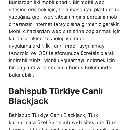
Bunlardan ilki mobil sitedir. Bir mobil web
sitesine erişmek için, tıpkı masaüstü platformda
yaptığınız gibi, web sitesinin giriş adresini mobil
cihazınızın internet tarayıcısına girmeniz gerekir.
Mobil cihazlardan web sitelerine bağlanmak için
kullanılan ikinci teknoloji ise mobil
uygulamalardır. İki farklı mobil uygulamayı
(Android ve iOS) telefonunuza ücretsiz olarak
indirebilirsiniz. Mobil uygulamayı indirmek için
bir bağlantı web sitesinin bonus bölümünde
bulunabilir.
Bahispub Türkiye Canlı
Blackjack
Bahispub Türkiye Canlı Blackjack, Türk
kullanıcılara özel Bahispub web sitesinde Türk
krupiyerlerle blackjack oynamanıza olanak tanır.