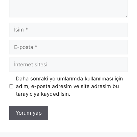
İsim
E-
posta
İnternet
sitesi
Daha sonraki yorumlarımda kullanılması için
adım, e-posta adresim ve site adresim bu
tarayıcıya kaydedilsin.