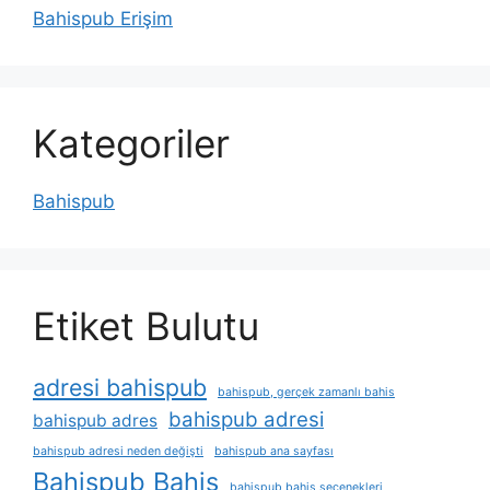
Bahispub Erişim
Kategoriler
Bahispub
Etiket Bulutu
adresi bahispub
bahispub, gerçek zamanlı bahis
bahispub adresi
bahispub adres
bahispub adresi neden değişti
bahispub ana sayfası
Bahispub Bahis
bahispub bahis seçenekleri