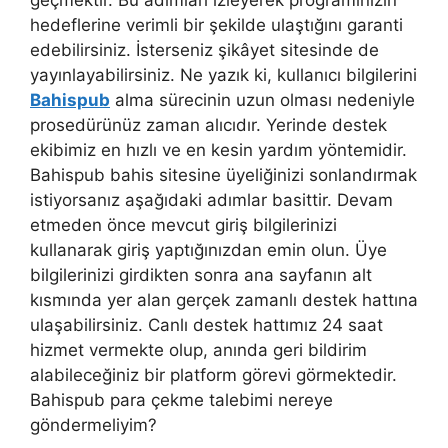
hedeflerine verimli bir şekilde ulaştığını garanti
edebilirsiniz. İsterseniz şikâyet sitesinde de
yayınlayabilirsiniz. Ne yazık ki, kullanıcı bilgilerini
Bahispub
alma sürecinin uzun olması nedeniyle
prosedürünüz zaman alıcıdır. Yerinde destek
ekibimiz en hızlı ve en kesin yardım yöntemidir.
Bahispub bahis sitesine üyeliğinizi sonlandırmak
istiyorsanız aşağıdaki adımlar basittir. Devam
etmeden önce mevcut giriş bilgilerinizi
kullanarak giriş yaptığınızdan emin olun. Üye
bilgilerinizi girdikten sonra ana sayfanın alt
kısmında yer alan gerçek zamanlı destek hattına
ulaşabilirsiniz. Canlı destek hattımız 24 saat
hizmet vermekte olup, anında geri bildirim
alabileceğiniz bir platform görevi görmektedir.
Bahispub para çekme talebimi nereye
göndermeliyim?