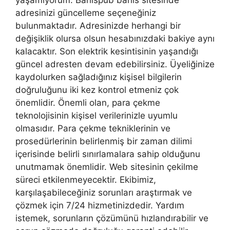
yaşamıyorum. Bahispub bahis sitesinde
adresinizi güncelleme seçeneğiniz
bulunmaktadır. Adresinizde herhangi bir
değişiklik olursa olsun hesabınızdaki bakiye aynı
kalacaktır. Son elektrik kesintisinin yaşandığı
güncel adresten devam edebilirsiniz. Üyeliğinize
kaydolurken sağladığınız kişisel bilgilerin
doğruluğunu iki kez kontrol etmeniz çok
önemlidir. Önemli olan, para çekme
teknolojisinin kişisel verilerinizle uyumlu
olmasıdır. Para çekme tekniklerinin ve
prosedürlerinin belirlenmiş bir zaman dilimi
içerisinde belirli sınırlamalara sahip olduğunu
unutmamak önemlidir. Web sitesinin çekilme
süreci etkilenmeyecektir. Ekibimiz,
karşılaşabileceğiniz sorunları araştırmak ve
çözmek için 7/24 hizmetinizdedir. Yardım
istemek, sorunların çözümünü hızlandırabilir ve