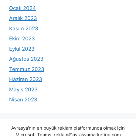
Ocak 2024
Aralık 2023
Kasım 2023
Ekim 2023
Eylül 2023
Ağustos 2023
Temmuz 2023
Haziran 2023
Mayıs 2023
Nisan 2023
Avrasya'nın en büyük reklam platformunda olmak için
Microsoft Teams:
reklam@avrasyamarketing.com