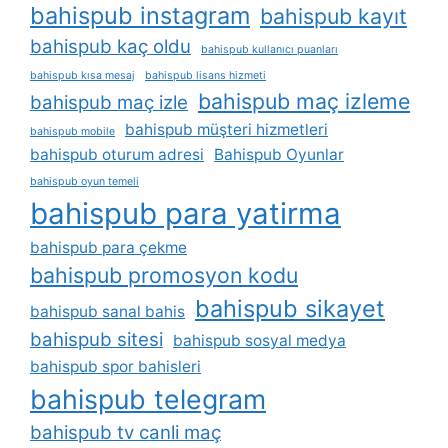
bahispub instagram
bahispub kayıt
bahispub kaç oldu
bahispub kullanıcı puanları
bahispub kısa mesaj
bahispub lisans hizmeti
bahispub maç izleme
bahispub maç izle
bahispub müşteri hizmetleri
bahispub mobile
bahispub oturum adresi
Bahispub Oyunlar
bahispub oyun temeli
bahispub para yatirma
bahispub para çekme
bahispub promosyon kodu
bahispub sikayet
bahispub sanal bahis
bahispub sitesi
bahispub sosyal medya
bahispub spor bahisleri
bahispub telegram
bahispub tv canli maç