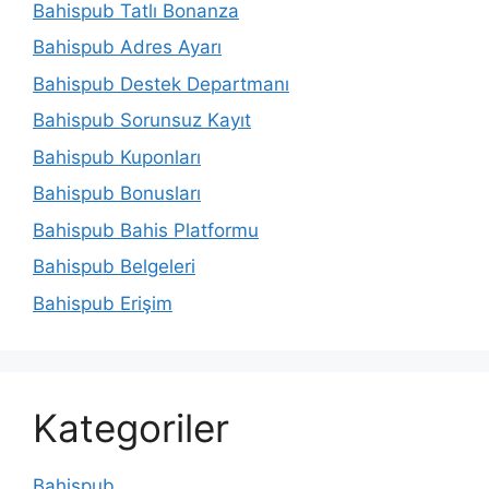
Bahispub Tatlı Bonanza
Bahispub Adres Ayarı
Bahispub Destek Departmanı
Bahispub Sorunsuz Kayıt
Bahispub Kuponları
Bahispub Bonusları
Bahispub Bahis Platformu
Bahispub Belgeleri
Bahispub Erişim
Kategoriler
Bahispub