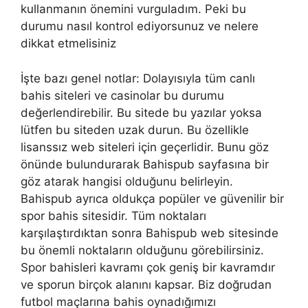
kullanmanın önemini vurguladım. Peki bu
durumu nasıl kontrol ediyorsunuz ve nelere
dikkat etmelisiniz
İşte bazı genel notlar: Dolayısıyla tüm canlı
bahis siteleri ve casinolar bu durumu
değerlendirebilir. Bu sitede bu yazılar yoksa
lütfen bu siteden uzak durun. Bu özellikle
lisanssız web siteleri için geçerlidir. Bunu göz
önünde bulundurarak Bahispub sayfasına bir
göz atarak hangisi olduğunu belirleyin.
Bahispub ayrıca oldukça popüler ve güvenilir bir
spor bahis sitesidir. Tüm noktaları
karşılaştırdıktan sonra Bahispub web sitesinde
bu önemli noktaların olduğunu görebilirsiniz.
Spor bahisleri kavramı çok geniş bir kavramdır
ve sporun birçok alanını kapsar. Biz doğrudan
futbol maçlarına bahis oynadığımızı