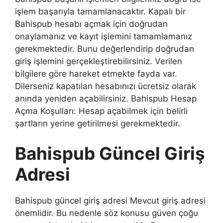
işlem başarıyla tamamlanacaktır. Kapalı bir
Bahispub hesabı açmak için doğrudan
onaylamanız ve kayıt işlemini tamamlamanız
gerekmektedir. Bunu değerlendirip doğrudan
giriş işlemini gerçekleştirebilirsiniz. Verilen
bilgilere göre hareket etmekte fayda var.
Dilerseniz kapatılan hesabınızı ücretsiz olarak
anında yeniden açabilirsiniz. Bahispub Hesap
Açma Koşulları: Hesap açabilmek için belirli
şartların yerine getirilmesi gerekmektedir.
Bahispub Güncel Giriş
Adresi
Bahispub güncel giriş adresi Mevcut giriş adresi
önemlidir. Bu nedenle söz konusu güven çoğu