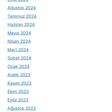
Ağustos 2024
Temmuz 2024
Haziran 2024
Mayıs 2024
Nisan 2024
Mart 2024
Şubat 2024
Ocak 2024
Aralık 2023
Kasım 2023
Ekim 2023
Eylül 2023
Ağustos 2023