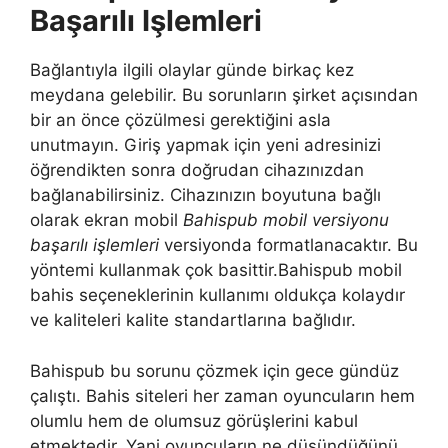
Başarılı Işlemleri
Bağlantıyla ilgili olaylar günde birkaç kez
meydana gelebilir. Bu sorunların şirket açısından
bir an önce çözülmesi gerektiğini asla
unutmayın. Giriş yapmak için yeni adresinizi
öğrendikten sonra doğrudan cihazınızdan
bağlanabilirsiniz. Cihazınızın boyutuna bağlı
olarak ekran mobil
Bahispub mobil versiyonu
başarılı işlemleri
versiyonda formatlanacaktır. Bu
yöntemi kullanmak çok basittir.Bahispub mobil
bahis seçeneklerinin kullanımı oldukça kolaydır
ve kaliteleri kalite standartlarına bağlıdır.
Bahispub bu sorunu çözmek için gece gündüz
çalıştı. Bahis siteleri her zaman oyuncuların hem
olumlu hem de olumsuz görüşlerini kabul
etmektedir. Yani oyuncuların ne düşündüğünü