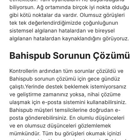
biliyorsun. Ağ ortamında birçok iyi nokta olduğu
gibi kötü noktalar da vardır. Olumsuz görüşleri
tek tek değerlendirdiğimizde çoğunluğunun
sistemsel algılanan hatalardan ve bireysel
algılanan hatalardan kaynaklandığını görüyoruz.
Bahispub Sorunun Çözümü
Kontrollerin ardından tüm sorunlar çözüldü ve
Bahispub sorunun çözümü için gece gündüz
çalıştı.Yerinde destek beklemek istemiyorsanız
ve geliştirme zamanınız yoksa, nihai çözüme
ulaşmak için e-posta sistemini kullanabilirsiniz.
Bahispub müşteri temsilcilerine doğrudan e-
posta gönderebilirsiniz. En olumlu düşünceleri
ve en olumsuz düşünceleri gözlemlemek
mümkündür. Tüm bu görüşleri okumak içinizi