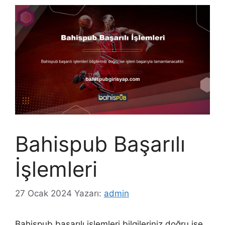
Bahispub Başarılı
İşlemleri
27 Ocak 2024
Yazarı:
admin
Bahispub başarılı işlemleri bilgileriniz doğru ise