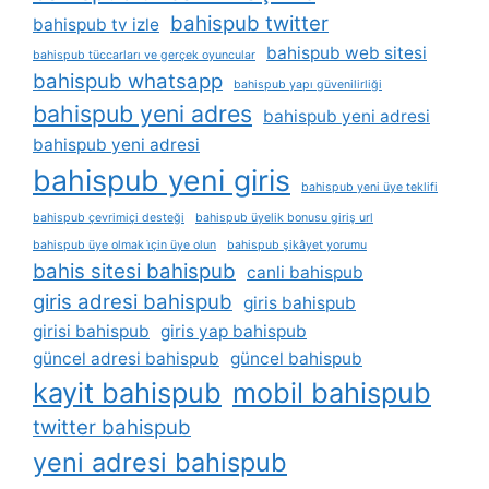
bahispub twitter
bahispub tv izle
bahispub web sitesi
bahispub tüccarları ve gerçek oyuncular
bahispub whatsapp
bahispub yapı güvenilirliği
bahispub yeni adres
bahispub yeni adresi
bahispub yeni adresi
bahispub yeni giris
bahispub yeni üye teklifi
bahispub çevrimiçi desteği
bahispub üyelik bonusu giriş url
bahispub üye olmak i̇çin üye olun
bahispub şikâyet yorumu
bahis sitesi bahispub
canli bahispub
giris adresi bahispub
giris bahispub
girisi bahispub
giris yap bahispub
güncel adresi bahispub
güncel bahispub
kayit bahispub
mobil bahispub
twitter bahispub
yeni adresi bahispub