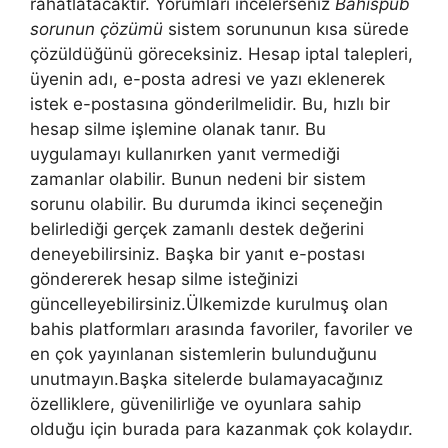
rahatlatacaktır. Yorumları incelerseniz
Bahispub
sorunun çözümü
sistem sorununun kısa sürede
çözüldüğünü göreceksiniz. Hesap iptal talepleri,
üyenin adı, e-posta adresi ve yazı eklenerek
istek e-postasına gönderilmelidir. Bu, hızlı bir
hesap silme işlemine olanak tanır. Bu
uygulamayı kullanırken yanıt vermediği
zamanlar olabilir. Bunun nedeni bir sistem
sorunu olabilir. Bu durumda ikinci seçeneğin
belirlediği gerçek zamanlı destek değerini
deneyebilirsiniz. Başka bir yanıt e-postası
göndererek hesap silme isteğinizi
güncelleyebilirsiniz.Ülkemizde kurulmuş olan
bahis platformları arasında favoriler, favoriler ve
en çok yayınlanan sistemlerin bulunduğunu
unutmayın.Başka sitelerde bulamayacağınız
özelliklere, güvenilirliğe ve oyunlara sahip
olduğu için burada para kazanmak çok kolaydır.