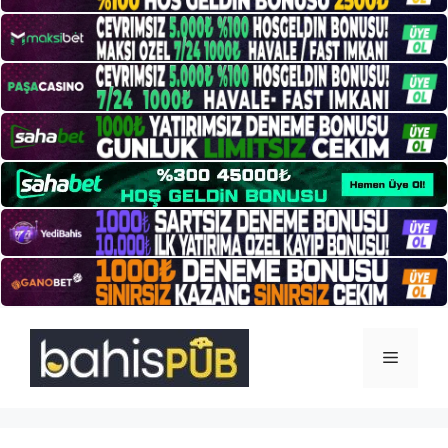
İçeriğe
atla
Menü