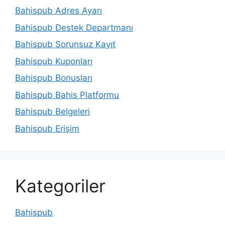
Bahispub Adres Ayarı
Bahispub Destek Departmanı
Bahispub Sorunsuz Kayıt
Bahispub Kuponları
Bahispub Bonusları
Bahispub Bahis Platformu
Bahispub Belgeleri
Bahispub Erişim
Kategoriler
Bahispub