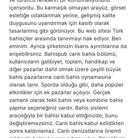
ve turuncu renklerin bir kombinasyonunu
içeriyordu. Bu karmaşık olmayan arayüz, görsel
estetiğe odaklanmak yerine, gelişmiş kalite
duygusunu uyandırmak için kasıtlı olarak
tasarlanmış gibi görünüyor. Bu web sitesi Türk
bahisçiler arasında tanınmayı hak ediyor. Ben
eminim. Ayrıca şirketinizin lisans ayrıntılarına da
erişebilirsiniz. Bahispub canlı bahis bölümü,
kullanıcıların galibiyet, toplam, handikap ve
diğer pazarlar dahil olmak üzere çeşitli büyük
bahis pazarlarına canlı bahis oynamasına
olanak tanır. Sporda olduğu gibi, daha popüler
etkinlikler için ek pazarlar açılıyor. Gerçek
zamanlı olarak tekli bahis veya kombine bahis
yapma seçeneğiniz vardır. Bahis sistemi
aracılığıyla bir bahisi kabul ettiğinizde, bunu
değiştiremezsiniz. Canlı bahis kabul edildikten
sonra kaldırılamaz. Canlı denizatlarına önemli