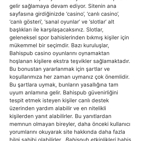
gelir sağlamaya devam ediyor. Sitenin ana
sayfasına girdiğinizde ‘casino’, ‘canlı casino’,
‘canlı gösteri’, ‘sanal oyunlar’ ve ‘slotlar’ alt
başlıkları ile karşılaşacaksınız. Slotlar,
geleneksel spor bahislerinden bıkmış kişiler için
mükemmel bir seçimdir. Bazı kuruluşlar,
Bahispub casino oyunlarını oynamaktan
hoşlanan kişilere ekstra teşvikler sağlamaktadır.
Bu bonustan yararlanmak için şartlar ve
koşullarımıza her zaman uymanız çok önemlidir.
Bu şartlara uymak, bunların yasallığına tam
uyum anlamına gelir. Bahispub güvenirliğini
tespit etmek isteyen kişiler canlı destek
üzerinden yardım alabilir ve en nitelikli
kişilerden yanıt alabilirler. Bu yanıtlardan
memnun olmayan bireyler, daha önceki kullanıcı
yorumlarını okuyarak site hakkında daha fazla
bilgi sahibi olabilirler.
Bahispub etkinlikleri
bahis