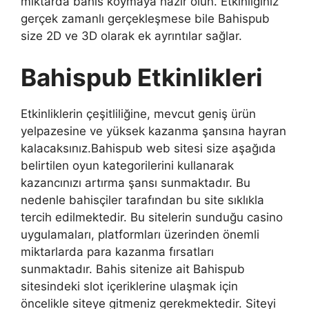
miktarda bahis koymaya hazır olun. Etkinliğiniz
gerçek zamanlı gerçekleşmese bile Bahispub
size 2D ve 3D olarak ek ayrıntılar sağlar.
Bahispub Etkinlikleri
Etkinliklerin çeşitliliğine, mevcut geniş ürün
yelpazesine ve yüksek kazanma şansına hayran
kalacaksınız.Bahispub web sitesi size aşağıda
belirtilen oyun kategorilerini kullanarak
kazancınızı artırma şansı sunmaktadır. Bu
nedenle bahisçiler tarafından bu site sıklıkla
tercih edilmektedir. Bu sitelerin sunduğu casino
uygulamaları, platformları üzerinden önemli
miktarlarda para kazanma fırsatları
sunmaktadır. Bahis sitenize ait Bahispub
sitesindeki slot içeriklerine ulaşmak için
öncelikle siteye gitmeniz gerekmektedir. Siteyi