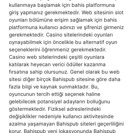
kullanmaya başlamak için bahis platformuna
giriş yapmanız gerekmektedir. Web sitesinin slot
oyunları bölümüne erişim sağlamak için bahis
platformuna kullanıcı adınızı ve şifrenizi girmeniz
gerekmektedir. Casino sitelerindeki oyunları
oynayabilmek için öncelikle bu alternatif oyun
seçeneklerini öğrenmeniz gerekmektedir.
Casino web sitelerindeki çeşitli oyunlara
katılarak heyecan verici ödüller kazanma
fırsatına sahip olursunuz. Genel olarak bu web
sitesi diğer birçok Bahispub sitesine göre daha
fazla bilgi ve kaynak sunmaktadır. Bu,
oyuncunun tercih ettiği seçenek haline
gelebilecek potansiyel adayların bolluğunu
göstermektedir. Fiziksel adreslerindeki
değişiklikler nedeniyle kullanıcı aktivitesinde
azalma yaşamayan Bahispub siteleri geçerliliğini
korur. Bahispub yeni lokasyonunda Bahispub