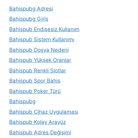
Bahispubg Adresi
Bahispubg Giriş
Bahispub Endişesiz Kullanım
Bahispub Sistem Kullanımı
Bahispub Dosya Nedeni
Bahispub Yüksek Oranlar
Bahispub Renkli Slotlar
Bahispub Spor Bahis
Bahispub Poker Türü
Bahispubg
Bahispub Cihaz Uygulaması
Bahispub Kolay Arayüz
Bahispub Adres Değişimi