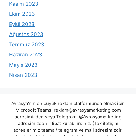
Kasım 2023
Ekim 2023
Eylül 2023
Ağustos 2023
Temmuz 2023
Haziran 2023
Mayıs 2023
Nisan 2023
Avrasya'nın en büyük reklam platformunda olmak için
Microsoft Teams:
reklam@avrasyamarketing.com
adresimizden veya Telegram: @Avrasyamarketing
adresimizden irtibat kurabilirsiniz. (Tek iletişim
adreslerimiz teams / telegram ve mail adresimizdir.