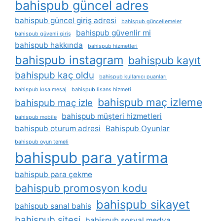
bahispub güncel adres
bahispub güncel giriş adresi
bahispub güncellemeler
bahispub güvenlir mi
bahispub güvenli giriş
bahispub hakkında
bahispub hizmetleri
bahispub instagram
bahispub kayıt
bahispub kaç oldu
bahispub kullanıcı puanları
bahispub kısa mesaj
bahispub lisans hizmeti
bahispub maç izleme
bahispub maç izle
bahispub müşteri hizmetleri
bahispub mobile
bahispub oturum adresi
Bahispub Oyunlar
bahispub oyun temeli
bahispub para yatirma
bahispub para çekme
bahispub promosyon kodu
bahispub sikayet
bahispub sanal bahis
bahispub sitesi
bahispub sosyal medya