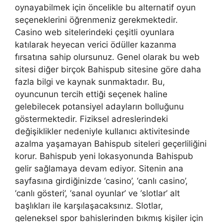
oynayabilmek için öncelikle bu alternatif oyun
seçeneklerini öğrenmeniz gerekmektedir.
Casino web sitelerindeki çeşitli oyunlara
katılarak heyecan verici ödüller kazanma
fırsatına sahip olursunuz. Genel olarak bu web
sitesi diğer birçok Bahispub sitesine göre daha
fazla bilgi ve kaynak sunmaktadır. Bu,
oyuncunun tercih ettiği seçenek haline
gelebilecek potansiyel adayların bolluğunu
göstermektedir. Fiziksel adreslerindeki
değişiklikler nedeniyle kullanıcı aktivitesinde
azalma yaşamayan Bahispub siteleri geçerliliğini
korur. Bahispub yeni lokasyonunda Bahispub
gelir sağlamaya devam ediyor. Sitenin ana
sayfasına girdiğinizde ‘casino’, ‘canlı casino’,
‘canlı gösteri’, ‘sanal oyunlar’ ve ‘slotlar’ alt
başlıkları ile karşılaşacaksınız. Slotlar,
geleneksel spor bahislerinden bıkmış kişiler için