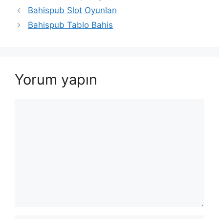
Bahispub Slot Oyunları
Bahispub Tablo Bahis
Yorum yapın
Yorum