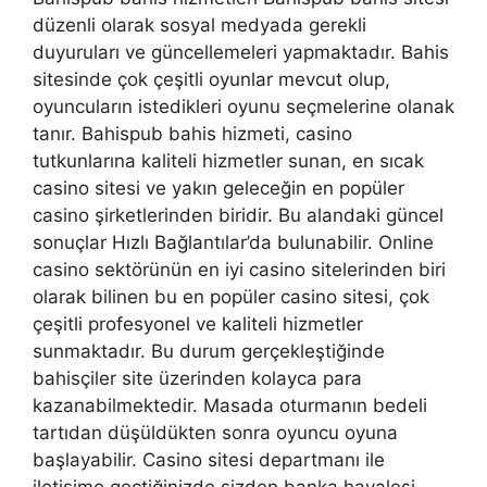
düzenli olarak sosyal medyada gerekli
duyuruları ve güncellemeleri yapmaktadır. Bahis
sitesinde çok çeşitli oyunlar mevcut olup,
oyuncuların istedikleri oyunu seçmelerine olanak
tanır. Bahispub bahis hizmeti, casino
tutkunlarına kaliteli hizmetler sunan, en sıcak
casino sitesi ve yakın geleceğin en popüler
casino şirketlerinden biridir. Bu alandaki güncel
sonuçlar Hızlı Bağlantılar’da bulunabilir. Online
casino sektörünün en iyi casino sitelerinden biri
olarak bilinen bu en popüler casino sitesi, çok
çeşitli profesyonel ve kaliteli hizmetler
sunmaktadır. Bu durum gerçekleştiğinde
bahisçiler site üzerinden kolayca para
kazanabilmektedir. Masada oturmanın bedeli
tartıdan düşüldükten sonra oyuncu oyuna
başlayabilir. Casino sitesi departmanı ile