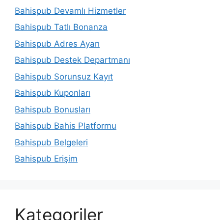
Bahispub Devamlı Hizmetler
Bahispub Tatlı Bonanza
Bahispub Adres Ayarı
Bahispub Destek Departmanı
Bahispub Sorunsuz Kayıt
Bahispub Kuponları
Bahispub Bonusları
Bahispub Bahis Platformu
Bahispub Belgeleri
Bahispub Erişim
Kategoriler