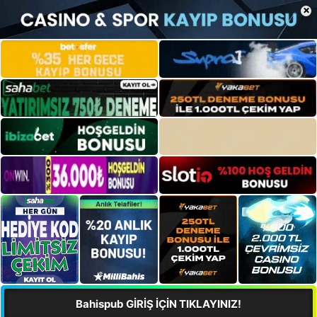
×
Bahispub GİRİŞ İÇİN TIKLAYINIZ!