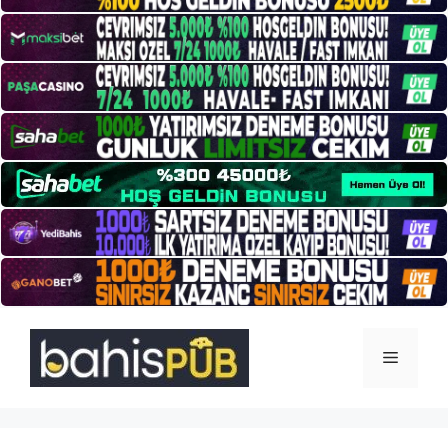
İçeriğe
atla
Menü