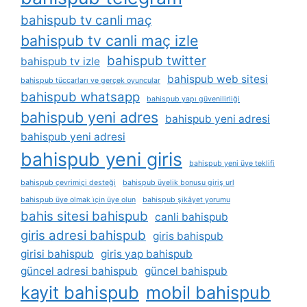
bahispub tv canli maç
bahispub tv canli maç izle
bahispub twitter
bahispub tv izle
bahispub web sitesi
bahispub tüccarları ve gerçek oyuncular
bahispub whatsapp
bahispub yapı güvenilirliği
bahispub yeni adres
bahispub yeni adresi
bahispub yeni adresi
bahispub yeni giris
bahispub yeni üye teklifi
bahispub çevrimiçi desteği
bahispub üyelik bonusu giriş url
bahispub üye olmak i̇çin üye olun
bahispub şikâyet yorumu
bahis sitesi bahispub
canli bahispub
giris adresi bahispub
giris bahispub
girisi bahispub
giris yap bahispub
güncel adresi bahispub
güncel bahispub
kayit bahispub
mobil bahispub