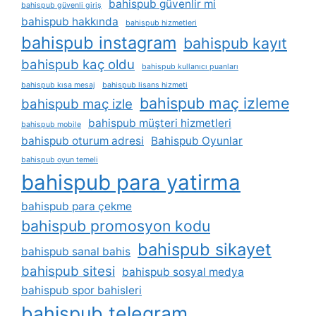
bahispub güvenlir mi
bahispub güvenli giriş
bahispub hakkında
bahispub hizmetleri
bahispub instagram
bahispub kayıt
bahispub kaç oldu
bahispub kullanıcı puanları
bahispub kısa mesaj
bahispub lisans hizmeti
bahispub maç izleme
bahispub maç izle
bahispub müşteri hizmetleri
bahispub mobile
bahispub oturum adresi
Bahispub Oyunlar
bahispub oyun temeli
bahispub para yatirma
bahispub para çekme
bahispub promosyon kodu
bahispub sikayet
bahispub sanal bahis
bahispub sitesi
bahispub sosyal medya
bahispub spor bahisleri
bahispub telegram