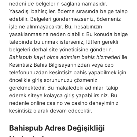
nedeni de belgelerin sağlanamamasıdır.
Yasadışı bahisçiler, ödeme sırasında belge talep
edebilir. Belgeleri göndermezseniz, ödemeniz
işleme alınmayacaktır. Bu, hesabınızın
yasaklanmasına neden olabilir. Bu konuda belge
talebinde bulunmak isterseniz, lütfen gerekli
belgeleri derhal site yöneticisine gönderin.
Bahispub kayıt olma adımları bahis hizmetleri
ile
Kesintisiz Bahis Bilgisayarınızdan veya cep
telefonunuzdan kesintisiz bahis yapabilmek için
öncelikle giriş sorununuzu çözmeniz
gerekmektedir. Bu makaledeki adımları takip
ederek siteye kolayca giriş yapabilirsiniz. Bu
nedenle online casino ve casino deneyiminiz
kesintisiz olarak devam edecektir.
Bahispub Adres Değişikliği