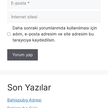
E-
posta
İnternet
sitesi
Daha sonraki yorumlarımda kullanılması için
adım, e-posta adresim ve site adresim bu
tarayıcıya kaydedilsin.
Son Yazılar
Bahispubg Adresi