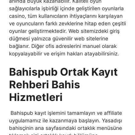
anında büyük kazanabilir. Kaliteli oyun
sağlayıcılarla işbirliği içinde geliştirilen oyunlarla
casino, tüm kullanıcıların ihtiyaçlarını karşılayan
ve oyuncuların farklı zevklerine hitap eden çeşitli
oyunlar geliştirmektedir. Web sitemizdeki giriş
düğmesi yalnızca güvenilir web sitelerine
bağlanır. Diğer ofis adreslerini manuel olarak
kopyalayabilir ve erişim hakları atayabilirsiniz.
Bahispub Ortak Kayıt
Rehberi Bahis
Hizmetleri
Bahispub kayıt işlemini tamamlayın ve affiliate
uygulamamız ile kazanmaya başlayın. Yasadışı
bahisçinin ana sayfasındaki ortaklık menüsüne